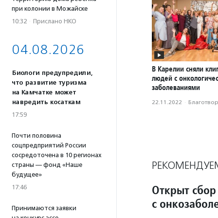
при колонии в Можайске
10:32
·
Прислано НКО
04.08.2026
В Карелии сняли кли
Биологи предупредили,
людей с онкологиче
что развитие туризма
заболеваниями
на Камчатке может
навредить косаткам
22.11.2022
·
Благотвори
17:59
Почти половина
соцпредприятий России
сосредоточена в 10 регионах
РЕКОМЕНДУЕ
страны — фонд «Наше
будущее»
Открыт сбор
17:46
с онкозабол
Принимаются заявки
на конкурс эссе