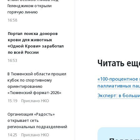
Геленджиком открыли
горячую линию
16:58
Портал поиска доноров
крови для животных
«Одной Крови» заработал
по всей России
Читать ещ
16:53
В Тюменской области прошел
«100-процентное
кубок по спортивному
паллиативных па
ориентированию
«Тюменский формат-2026»
Эксперт: в больш
15:19
·
Прислано НКО
Организация «Радость»
открывает сеть
региональных подразделений
14:25
·
Прислано НКО