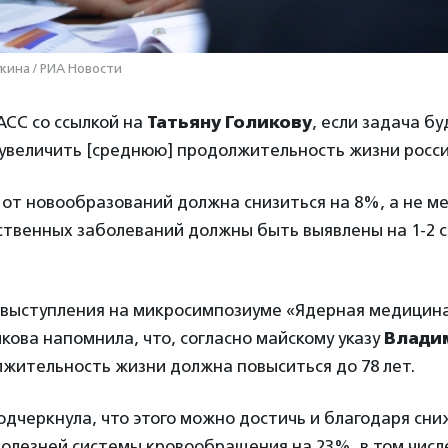
кина / РИА Новости
СС со ссылкой на
Татьяну Голикову
, если задача б
 увеличить [среднюю] продолжительность жизни росси
 от новообразований должна снизиться на 8%, а не м
ственных заболеваний должны быть выявлены на 1-2 с
 выступления на микросимпозиуме «Ядерная медицина
кова напомнила, что, согласно майскому указу
Влади
лжительность жизни должна повыситься до 78 лет.
дчеркнула, что этого можно достичь и благодаря сн
болезней системы кровообращения на 23%, в том числ