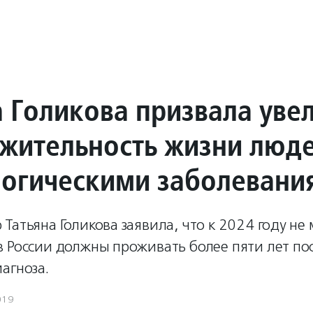
а Голикова призвала уве
жительность жизни люд
логическими заболевани
Татьяна Голикова заявила, что к 2024 году н
в России должны проживать более пяти лет по
агноза.
019