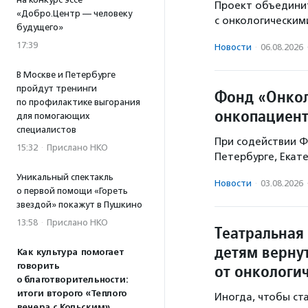
Проект объединит
«Добро.Центр — человеку
с онкологическим
будущего»
17:39
Новости
·
06.08.2026
В Москве и Петербурге
пройдут тренинги
Фонд «Онкол
по профилактике выгорания
онкопациент
для помогающих
специалистов
При содействии Ф
15:32
·
Прислано НКО
Петербурге, Екат
Уникальный спектакль
Новости
·
03.08.2026
о первой помощи «Гореть
звездой» покажут в Пушкино
13:58
·
Прислано НКО
Театральная 
детям верну
Как культура помогает
говорить
от онкологи
о благотворительности:
итоги второго «Теплого
Иногда, чтобы ст
вечера с Кольским»