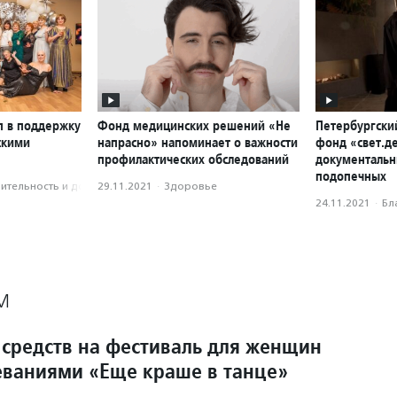
п в поддержку
Фонд медицинских решений «Не
Петербургски
скими
напрасно» напоминает о важности
фонд «свет.д
профилактических обследований
документальн
подопечных
­тель­ность и доброволь­чест­во
29.11.2021
·
Здоровье
24.11.2021
·
Бл
М
 средств на фестиваль для женщин
еваниями «Еще краше в танце»