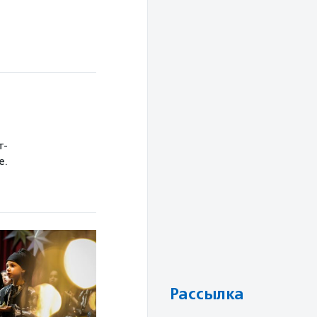
т-
е.
Рассылка