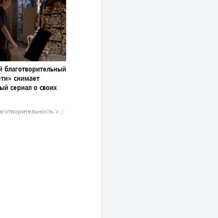
й благотворительный
ети» снимает
ый сериал о своих
аготвори­тель­ность и доброволь­чест­во