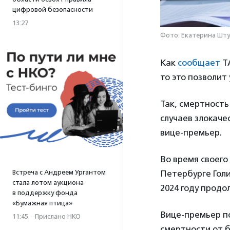
цифровой безопасности
13:27
Фото: Екатерина Шту
Как
сообщает
ТА
то это позволит
Так, смертность
случаев злокаче
вице-премьер.
Во время своего
Встреча с Андреем Ургантом
Петербурге Голи
стала лотом аукциона
2024 году продо
в поддержку фонда
«Бумажная птица»
Вице-премьер по
11:45
·
Прислано НКО
смертности от 