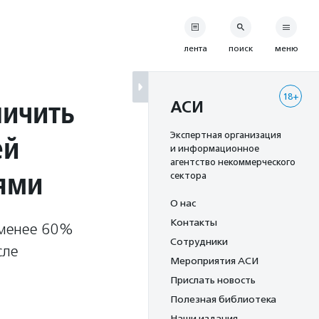
лента
поиск
меню
18+
личить
АСИ
ей
Экспертная организация
и информационное
агентство некоммерческого
ями
сектора
О нас
Контакты
е менее 60%
Сотрудники
сле
Мероприятия АСИ
Прислать новость
Полезная библиотека
Наши издания