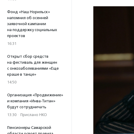
Фонд «Наш Норильск»
напомнил об осенней
заявочной кампании
на поддержку социальных
проектов
16:31
Открыт сбор средств
на фестиваль для женщин
с онкозаболеваниями «Еще
краше в танце»
14:50
Организация «Продвижение»
и компания «Инва-Титан»
будут сотрудничать
13:30
·
Прислано НКО
Пенсионеры Самарской
области освоят правила