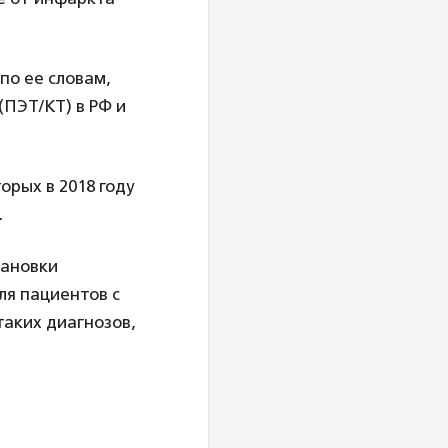
по ее словам,
ПЭТ/КТ) в РФ и
орых в 2018 году
.
тановки
ля пациентов с
аких диагнозов,