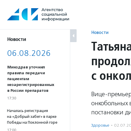
Перейти
к
содержанию
Новости
Новости
Татьян
06.08.2026
продол
Минздрав уточнил
с онко
правила передачи
пациентам
незарегистрированных
в России препаратов
Вице-премьер 
17:30
онкобольных 
Началась регистрация
постановки ди
на «Добрый забег» в парке
Победы на Поклонной горе
Здоровье
·
02.07.2
17:00