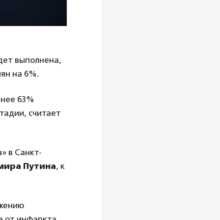
удет выполнена,
ян на 6%.
енее 63%
тадии, считает
» в Санкт-
мира Путина
, к
ижению
е от инфаркта