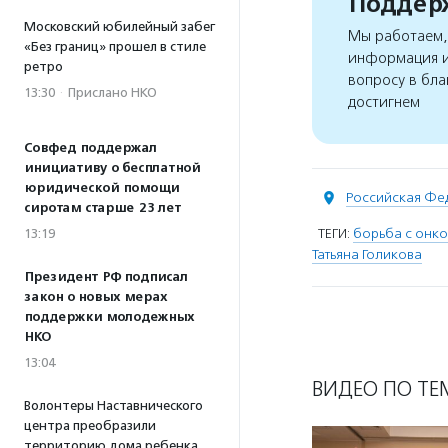
Поддерж
Московский юбилейный забег
Мы работаем, 
«Без границ» прошел в стиле
информация и
ретро
вопросу в бла
13:30
·
Прислано НКО
достигнем
Совфед поддержал
инициативу о бесплатной
юридической помощи
Российская Фе
сиротам старше 23 лет
ТЕГИ:
борьба с онк
13:19
Татьяна Голикова
Президент РФ подписал
закон о новых мерах
поддержки молодежных
НКО
13:04
ВИДЕО ПО ТЕ
Волонтеры Наставнического
центра преобразили
территорию дома ребенка