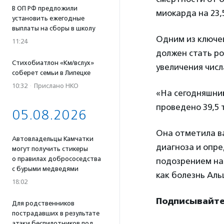
В ОП РФ предложили
миокарда на 23,
установить ежегодные
выплаты на сборы в школу
Одним из ключе
11:24
должен стать р
Стихобиатлон «Км/вслух»
увеличения числ
соберет семьи в Липецке
10:32
·
Прислано НКО
«На сегодняшний
проведено 39,5 
05.08.2026
Она отметила в
Автовладельцы Камчатки
диагноза и опре
могут получить стикеры
о правилах добрососедства
подозрением на
с бурыми медведями
как болезнь Аль
18:02
Подписывайте
Для родственников
пострадавших в результате
атаки беспилотников под