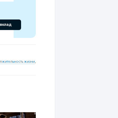
 вклад
лжительность жизни
,