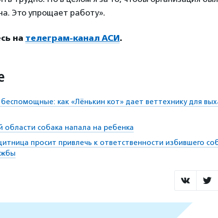
а. Это упрощает работу».
сь на
телеграм-канал АСИ
.
е
 беспомощные: как «Лёнькин кот» дает веттехнику для вы
й области собака напала на ребенка
итница просит привлечь к ответственности избившего со
ужбы