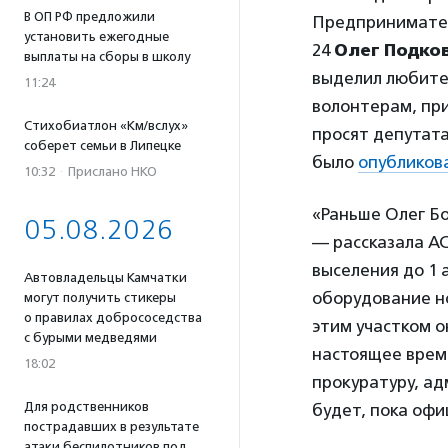
В ОП РФ предложили
Предпринимател
установить ежегодные
24
Олег Подк
выплаты на сборы в школу
выделил любител
11:24
волонтерам, при
Стихобиатлон «Км/вслух»
просят депутата
соберет семьи в Липецке
было
опубликов
10:32
·
Прислано НКО
«Раньше Олег Бо
05.08.2026
— рассказала А
выселения до 1 
Автовладельцы Камчатки
оборудование но
могут получить стикеры
о правилах добрососедства
этим участком о
с бурыми медведями
настоящее врем
18:02
прокуратуру, ад
Для родственников
будет, пока офи
пострадавших в результате
атаки беспилотников под