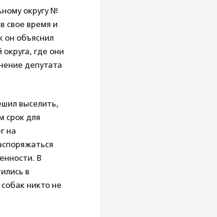
ьному округу №
в свое время и
к он объяснил
округа, где они
Мнение депутата
ешил выселить,
м срок для
г на
распоряжаться
енности. В
ились в
 собак никто не