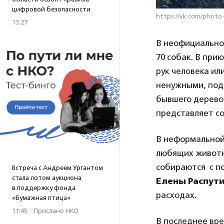
цифровой безопасности
https://vk.com/photo
13:27
В неофициально
70 собак. В пр
рук человека ил
ненужными, под
бывшего деревоо
представляет с
В неформальной
любящих животн
собираются с 
Встреча с Андреем Ургантом
стала лотом аукциона
Елены Распут
в поддержку фонда
расходах.
«Бумажная птица»
11:45
·
Прислано НКО
В последнее вре