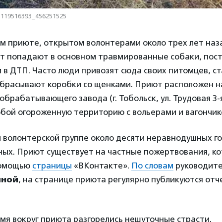
-119516393_456251525
м приюте, открытом волонтерами около трех лет наза
иют попадают в основном травмированные собаки, пос
и в ДТП. Часто люди привозят сюда своих питомцев, с
брасывают коробки со щенками. Приют расположен н
брабатывающего завода (г. Тобольск, ул. Трудовая 3-я
обой огороженную территорию с вольерами и вагончик
 волонтерской группе около десяти неравнодушных г
ых. Приют существует на частные пожертвования, к
помощью
страницы
«ВКонтакте».
По словам
руководите
иной
, на странице приюта регулярно публикуются отч
мя вокруг приюта разгорелись нешуточные страсти.