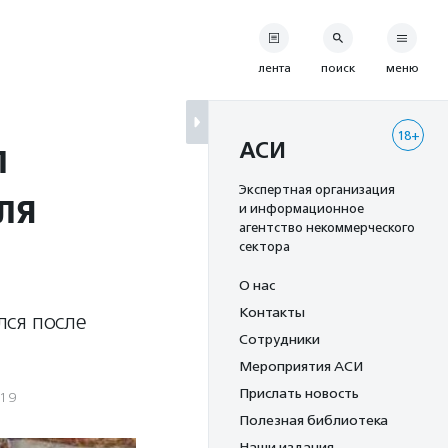
лента
поиск
меню
18+
л
АСИ
ля
Экспертная организация
и информационное
агентство некоммерческого
сектора
О нас
Контакты
лся после
Сотрудники
Мероприятия АСИ
Прислать новость
019
Полезная библиотека
Наши издания