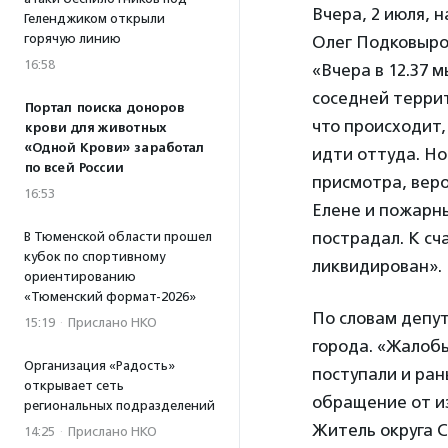
Вчера, 2 июля, 
Геленджиком открыли
горячую линию
Олег Подковыро
16:58
«Вчера в 12.37 
соседней терри
Портал поиска доноров
что происходит,
крови для животных
«Одной Крови» заработал
идти оттуда. Но
по всей России
присмотра, веро
16:53
Елене и пожарны
пострадал. К сч
В Тюменской области прошел
кубок по спортивному
ликвидирован».
ориентированию
«Тюменский формат-2026»
По словам депу
15:19
·
Прислано НКО
города. «Жалобы
Организация «Радость»
поступали и ран
открывает сеть
обращение от из
региональных подразделений
Житель округа 
14:25
·
Прислано НКО