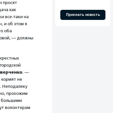
и просят
дача как
Прислать новость
и все-таки на
, и об этом я
то оба
говой, — должны
окрестных
городской
Оверченко
. —
 кормят не
х. Неподалеку
чно, прохожим
я большими
Тут волонтерам