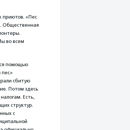
х приютов. «Пес
в. Общественная
лонтеры.
Мы во всем
ься помощью
 пес»
брали сбитую
ние. Потом здесь
налогам. Есть,
щих структур.
нных с
ниципальной
ла официально