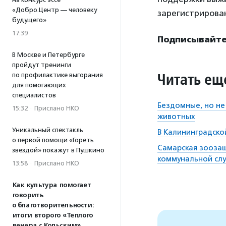
«Добро.Центр — человеку
зарегистрирован
будущего»
17:39
Подписывайте
В Москве и Петербурге
пройдут тренинги
Читать ещ
по профилактике выгорания
для помогающих
специалистов
Бездомные, но не
15:32
·
Прислано НКО
животных
Уникальный спектакль
В Калининградско
о первой помощи «Гореть
Самарская зоозащ
звездой» покажут в Пушкино
коммунальной сл
13:58
·
Прислано НКО
Как культура помогает
говорить
о благотворительности:
итоги второго «Теплого
вечера с Кольским»