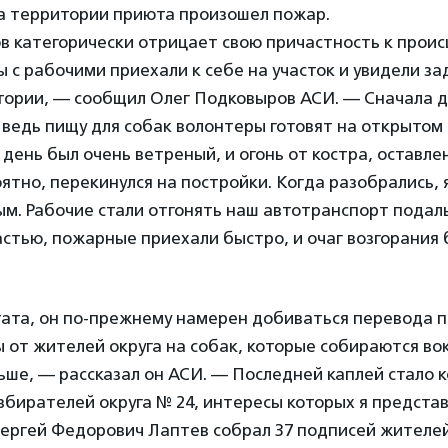
на территории приюта произошел пожар.
в категорически отрицает свою причастность к прои
мы с рабочими приехали к себе на участок и увидели з
тории, — сообщил Олег Подковыров АСИ. — Сначала д
 ведь пищу для собак волонтеры готовят на открытом 
 день был очень ветреный, и огонь от костра, оставле
ятно, перекинулся на постройки. Когда разобрались, 
м. Рабочие стали отгонять наш автотранспорт подал
астью, пожарные приехали быстро, и очаг возгорания
тата, он по-прежнему намерен добиваться перевода п
 от жителей округа на собак, которые собираются во
ьше, — рассказал он АСИ. — Последней каплей стало 
бирателей округа № 24, интересы которых я представ
Сергей Федорович Лаптев собрал 37 подписей жител