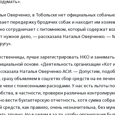
одумать».
ьи Оверченко, в Тобольске нет официальных собачьи
ивает передержку бродячих собак и находит им хозяе
сно сотрудничает с питомником, который содержат во
т нужное дело, — рассказала Наталья Оверченко. — 
ругу».
ственницы, лучше зарегистрировать НКО и занимат
ициальной основе. «Деятельность организации «Кот и
ассказала Наталья Оверченко АСИ. — Допустим, подо
 сразу объявляем в соцсетях сбор средств на ее лече
е чеки с понесенными расходами. У нас есть льготы по 
обства, в частности, проверки различных контролирую
но вести бухгалтерскую отчетность, хотя сумма собра
 средств, как правило, очень незначительна, без му
ь трудно. Но в целом я за то, чтобы организация бы