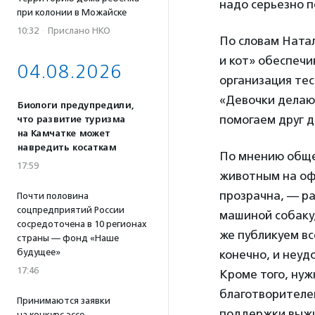
надо серьезно п
при колонии в Можайске
10:32
·
Прислано НКО
По словам Натал
и кот» обеспеч
04.08.2026
организация те
«Девочки делаю
Биологи предупредили,
помогаем друг д
что развитие туризма
на Камчатке может
навредить косаткам
По мнению обще
17:59
животным на оф
прозрачна, — р
Почти половина
соцпредприятий России
машиной собаку,
сосредоточена в 10 регионах
же публикуем вс
страны — фонд «Наше
будущее»
конечно, и неуд
17:46
Кроме того, нуж
благотворителей
Принимаются заявки
поддержки выжит
на конкурс эссе