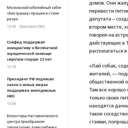
домов. Они жалу
Московский юбилейный забег
перевести питом
«Без границ» прошел в стиле
депутата – созд
ретро
втором месте, х
13:30
·
Прислано НКО
говорил на встр
Совфед поддержал
действующих в Т
инициативу о бесплатной
располагаться в
юридической помощи
сиротам старше 23 лет
«Лай собак, сод
13:19
жителей, — под
Президент РФ подписал
общественной о
закон о новых мерах
Там все хорошо 
поддержки молодежных
НКО
только своих пи
13:04
находятся дачны
такое соседств
Волонтеры Наставнического
стаями, попроша
центра преобразили
территорию дома ребенка