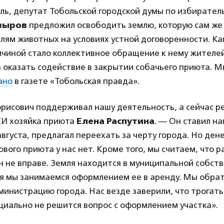
ь, депутат Тобольской городской думы по избирател
овыров
предложил освободить землю, которую сам же 
ям животных на условиях устной договоренности. Ка
чиной стало коллективное обращение к нему жителей 
 оказать содействие в закрытии собачьего приюта. 
ано
в газете «Тобольская правда».
рисович поддерживал нашу деятельность, а сейчас р
СИ хозяйка приюта
Елена Распутина
. — Он ставил на
августа, предлагал переехать за черту города. Но дене
вого приюта у нас нет. Кроме того, мы считаем, что 
н не вправе. Земля находится в муниципальной собств
я мы занимаемся оформлением ее в аренду. Мы обрат
министрацию города. Нас везде заверили, что трогать
циально не решится вопрос с оформлением участка».