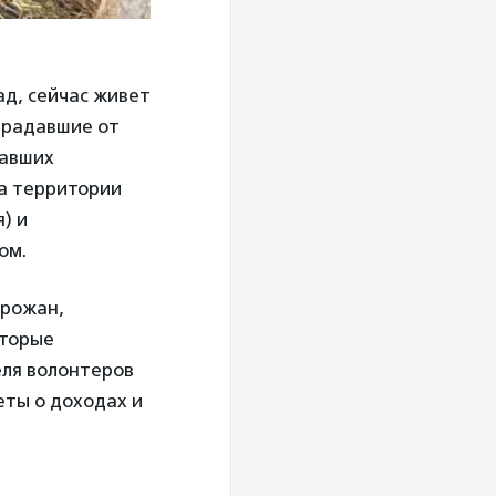
д, сейчас живет
традавшие от
тавших
а территории
) и
ом.
орожан,
оторые
ля волонтеров
еты о доходах и