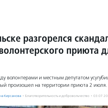
льске разгорелся сканда
 волонтерского приюта д
ду волонтерами и местным депутатом усугуби
рый произошел на территории приюта 2 июля.
на Кирсанова
·
Благотвори­тель­ность и доброволь­чест­во
·
03.07.2