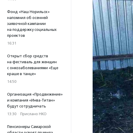
Фонд «Наш Норильск»
напомнил об осенней
заявочной кампании
на поддержку социальных
проектов
16:31
Открыт сбор средств
на фестиваль для женщин
с онкозаболеваниями «Еще
краше в танце»
14:50
Организация «Продвижение»
и компания «Инва-Титан»
будут сотрудничать
13:30
·
Прислано НКО
Пенсионеры Самарской
области освоят правила