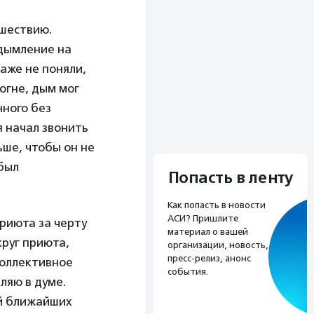
сшествию.
адымление на
аже не поняли,
огне, дым мог
нного без
я начал звонить
ьше, чтобы он не
 был
Попасть в ленту
Как попасть в новости
АСИ? Пришлите
риюта за черту
материал о вашей
круг приюта,
организации, новость,
пресс-релиз, анонс
коллективное
события.
ляю в думе.
ей ближайших