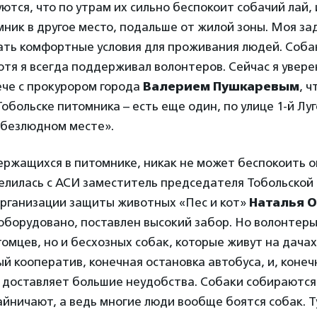
ются, что по утрам их сильно беспокоит собачий лай, 
ник в другое место, подальше от жилой зоны. Моя за
ать комфортные условия для проживания людей. Собак
отя я всегда поддерживал волонтеров. Сейчас я уверен
ече с прокурором города
Валерием Пушкаревым
, ч
обольске питомника – есть еще один, по улице 1-й Лу
 безлюдном месте».
ержащихся в питомнике, никак не может беспокоить 
елилась с АСИ заместитель председателя Тобольской 
рганизации защиты животных «Пес и кот»
Наталья 
оборудовано, поставлен высокий забор. Но волонтеры
томцев, но и бесхозных собак, которые живут на дача
й кооператив, конечная остановка автобуса, и, коне
о доставляет большие неудобства. Собаки собираютс
йничают, а ведь многие люди вообще боятся собак. 