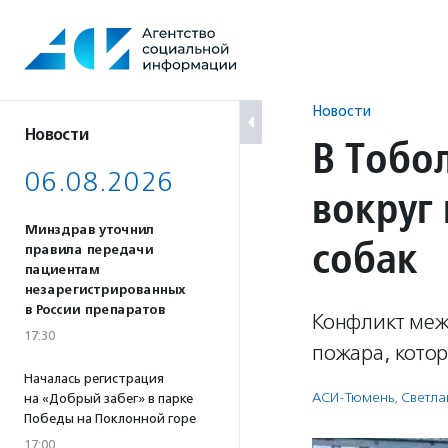
Перейти
к
содержанию
Новости
Новости
В Тобо
06.08.2026
вокруг
Минздрав уточнил
собак
правила передачи
пациентам
незарегистрированных
в России препаратов
Конфликт меж
17:30
пожара, кото
Началась регистрация
АСИ-Тюмень
,
Светла
на «Добрый забег» в парке
Победы на Поклонной горе
17:00