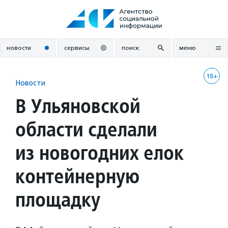
Перейти
к
содержанию
новости
сервисы
поиск
меню
18+
Новости
В Ульяновской
области сделали
из новогодних елок
контейнерную
площадку