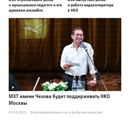
о музыкальном педагоге и его
о работе видеооператора
шумовом ансамбле
в НКО
МХТ имени Чехова будет поддерживать НКО
Москвы
03.10.2022
·
Благотвори­тель­ность и доброволь­чест­во