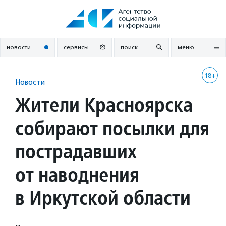
Перейти
к
содержанию
новости
сервисы
поиск
меню
18+
Новости
Жители Красноярска
собирают посылки для
пострадавших
от наводнения
в Иркутской области