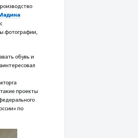
роизводство
Мадина
с
вы фотографии,
авать обувь и
заинтересовал
мторга
 такие проекты
 федерального
оссии» по