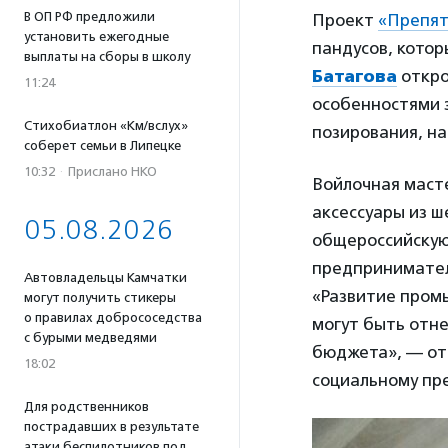
В ОП РФ предложили
Проект
«Препят
установить ежегодные
пандусов, котор
выплаты на сборы в школу
Батагова
откро
11:24
особенностями з
Стихобиатлон «Км/вслух»
позирования, на
соберет семьи в Липецке
10:32
·
Прислано НКО
Войлочная маст
аксессуары из ш
05.08.2026
общероссийскую
предпринимател
Автовладельцы Камчатки
«Развитие пром
могут получить стикеры
о правилах добрососедства
могут быть отн
с бурыми медведями
бюджета», — от
18:02
социальному пр
Для родственников
пострадавших в результате
атаки беспилотников под