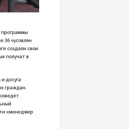
й программы
е 36 чусовлян
ге создали свои
ые получат в
 и досуга
х граждан.
проведет
льный
сти «менеджер