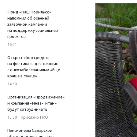
Фонд «Наш Норильск»
напомнил об осенней
заявочной кампании
на поддержку социальных
проектов
16:31
Открыт сбор средств
на фестиваль для женщин
с онкозаболеваниями «Еще
краше в танце»
14:50
Организация «Продвижение»
и компания «Инва-Титан»
будут сотрудничать
13:30
·
Прислано НКО
Пенсионеры Самарской
области освоят правила