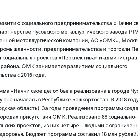
азвитию социального предпринимательства «Начни с
партнерстве Чусовского металлургического завода (ЧМ
енной металлургической компании, АО «ОМК», Москв
ромышленности, предпринимательства и торговли Пе
я социальных проектов «Перспектива» и администрац
 района. ОМК занимается развитием социального
ства с 2016 года.
мма «Начни свое дело» была реализована в городе Чу
ду она началась в Республике Башкортостан. В 2018 году
дская область). За годы проведения программы созда
городах присутствия ОМК. Реализовано 88 социально-
ьских проектов, из них четыре – людьми с ограничен
доровья. Бюджет программы составил 18 млн рублей, 