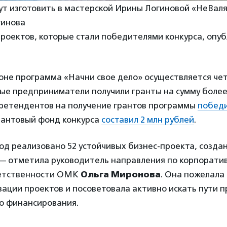
ут изготовить в мастерской Ирины Логиновой «НеВал
гинова
проектов, которые стали победителями конкурса, опу
оне программа «Начни свое дело» осуществляется чет
ые предприниматели получили гранты на сумму более 
 претендентов на получение грантов программы
победи
 грантовый фонд конкурса
составил 2 млн рублей
.
 год реализовано 52 устойчивых бизнес-проекта, созда
 — отметила руководитель направления по корпорати
ветственности ОМК
Ольга Миронова
. Она пожелала
ации проектов и посоветовала активно искать пути 
о финансирования.