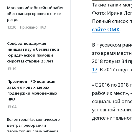
Такие тапки мог
Московский юбилейный забег
Фото: Ирина Ло
«Без границ» прошел в стиле
ретро
Полный список 
13:30
·
Прислано НКО
сайте ОМК
.
Совфед поддержал
В Чусовском рай
инициативу о бесплатной
это время местн
юридической помощи
2018 году из 34
сиротам старше 23 лет
17
. В 2017 году
13:19
Президент РФ подписал
«С 2016 по 2018
закон о новых мерах
рабочих мест»,
поддержки молодежных
НКО
социальной от
13:04
успешной реализ
дополнительног
Волонтеры Наставнического
центра преобразили
территорию дома ребенка