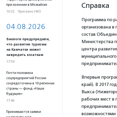
Справка
при колонии в Можайске
10:32
·
Прислано НКО
Программа по р
04.08.2026
организована в 
состав Объедин
Биологи предупредили,
Министерства п
что развитие туризма
центра развити
на Камчатке может
навредить косаткам
муниципального
17:59
предприниматель
Почти половина
Впервые програ
соцпредприятий России
сосредоточена в 10 регионах
край). В 2017 го
страны — фонд «Наше
Выкса (Нижегоро
будущее»
рабочих мест в 
17:46
предпринимател
Принимаются заявки
возможностями з
на конкурс эссе