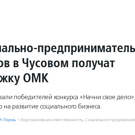
иально-предприниматель
ов в Чусовом получат
ржку ОМК
вали победителей конкурса «Начни свое дело»
 на развитие социального бизнеса.
И-Пермь
·
Корпоративная ответственность
,
Социальное предпри­нима