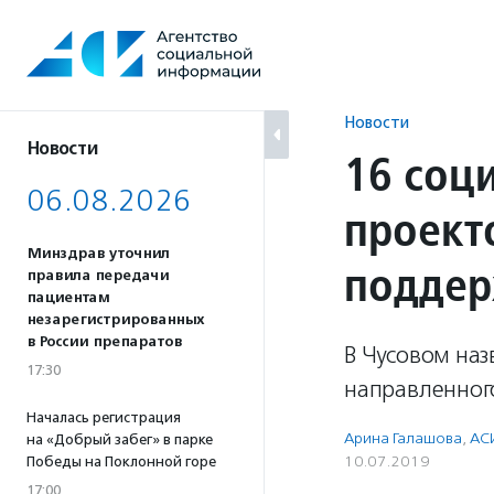
Перейти
к
содержанию
Новости
Новости
16 соц
06.08.2026
проект
Минздрав уточнил
подде
правила передачи
пациентам
незарегистрированных
в России препаратов
В Чусовом наз
17:30
направленного
Началась регистрация
Арина Галашова
,
АС
на «Добрый забег» в парке
10.07.2019
Победы на Поклонной горе
17:00