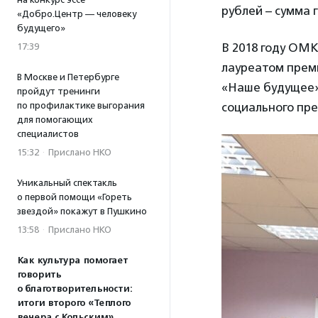
рублей – сумма 
«Добро.Центр — человеку
будущего»
В 2018 году ОМ
17:39
лауреатом прем
В Москве и Петербурге
«Наше будущее»
пройдут тренинги
социального пр
по профилактике выгорания
для помогающих
специалистов
15:32
·
Прислано НКО
Уникальный спектакль
о первой помощи «Гореть
звездой» покажут в Пушкино
13:58
·
Прислано НКО
Как культура помогает
говорить
о благотворительности:
итоги второго «Теплого
вечера с Кольским»