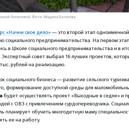
риной Логиновой. Фото: Мадина Батагова
рс «Начни свое дело»
— это второй этап одноименно
ю социального предпринимательства. На первом этап
ись в Школе социального предпринимательства и в ито
 Экспертный совет выбрал 16 лучших проектов, котор
 тыс. рублей на реализацию.
к социального бизнеса — развитие сельского туризма
го, формирование доступной среды для маломобильны
а
будет осуществлять проект «Выходные в седле» и 
юдей с ОВЗ с привлечением сурдопереводчика. Социа
ь планирует обучить многодетную маму специально
ять ее на работу.