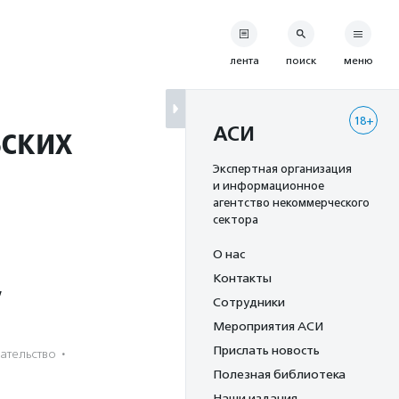
лента
поиск
меню
18+
ских
АСИ
Экспертная организация
и информационное
агентство некоммерческого
сектора
О нас
Контакты
,
Сотрудники
Мероприятия АСИ
Прислать новость
­тель­ство
·
Полезная библиотека
Наши издания