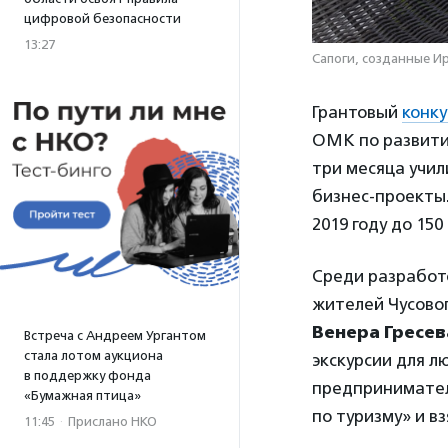
цифровой безопасности
13:27
Сапоги, созданные И
Грантовый
конку
ОМК по развити
три месяца учил
бизнес-проекты.
2019 году до 150
Среди разработо
жителей Чусово
Венера Гресев
Встреча с Андреем Ургантом
стала лотом аукциона
экскурсии для л
в поддержку фонда
предпринимател
«Бумажная птица»
по туризму» и вз
11:45
·
Прислано НКО