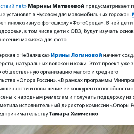
ствий.net»
Марины Матвеевой
предусматривает п
ые установят в Чусовом для маломобильных горожан.
ет инклюзивную фотошколу «ФотоСреда». В ней дети 
доровья, в том числе дети с ОВЗ, будут изучать осно
несения макияжа для фото.
ерская «НеВаляшка»
Ирины Логиновой
начнет созд
ерсти, натуральных волокон и кожи. Этот проект уже 
 общественную организацию малого и среднего
ьства «Опора России». «В рамках программы Минпро
ышленности и повышение ее конкурентоспособности»
есены к народным ремеслам и получать поддержку из
метила исполнительный директор комиссии «Опоры Р
едпринимательству
Тамара Химченко
.