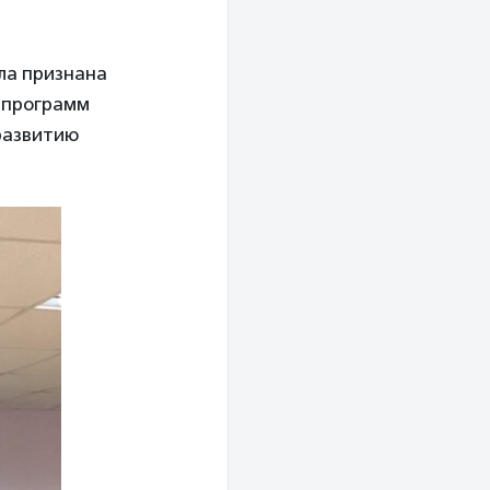
ла признана
 программ
развитию