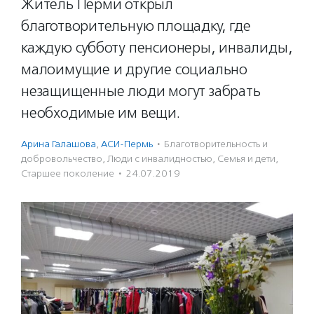
Житель Перми открыл
благотворительную площадку, где
каждую субботу пенсионеры, инвалиды,
малоимущие и другие социально
незащищенные люди могут забрать
необходимые им вещи.
Арина Галашова
,
АСИ-Пермь
·
Благотвори­тель­ность и
доброволь­чест­во
,
Люди с инвалидностью
,
Семья и дети
,
Старшее поколение
·
24.07.2019