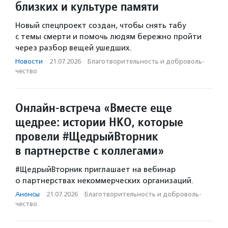
близких и культуре памяти
Новый спецпроект создан, чтобы снять табу
с темы смерти и помочь людям бережно пройти
через разбор вещей ушедших.
Новости
·
21.07.2026
·
Благотвори­тель­ность и доброволь­
чест­во
Онлайн-встреча «Вместе еще
щедрее: истории НКО, которые
провели #ЩедрыйВторник
в партнерстве с коллегами»
#ЩедрыйВторник приглашает на вебинар
о партнерствах некоммерческих организаций.
Анонсы
·
21.07.2026
·
Благотвори­тель­ность и доброволь­
чест­во