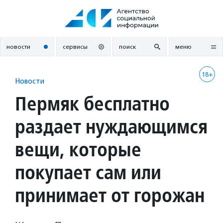
Перейти
к
содержанию
новости
сервисы
поиск
меню
18+
Новости
Пермяк бесплатно
раздает нуждающимся
вещи, которые
покупает сам или
принимает от горожан