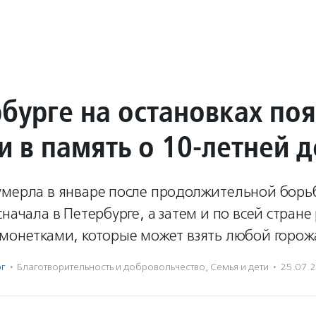
рбурге на остановках по
и в память о 10-летней 
умерла в январе после продолжительной борьб
сначала в Петербурге, а затем и по всей стран
 монетками, которые может взять любой горож
рг
·
Благотвори­тель­ность и доброволь­чест­во
,
Семья и дети
·
25.07.