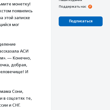
ьмите монетку!
Поддержать нас
екстом появились
а этой записке
Подписаться
щийся мог
тделение
ассказала АСИ
м». — Конечно,
очка, добрая,
Человечище! И
 мама Сони,
 в соцсетях те,
сии и СНГ.