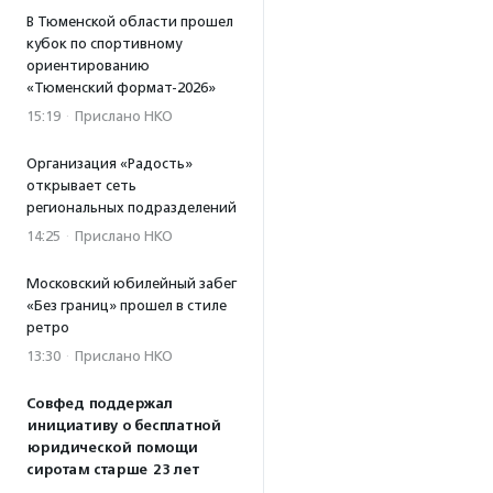
В Тюменской области прошел
кубок по спортивному
ориентированию
«Тюменский формат-2026»
15:19
·
Прислано НКО
Организация «Радость»
открывает сеть
региональных подразделений
14:25
·
Прислано НКО
Московский юбилейный забег
«Без границ» прошел в стиле
ретро
13:30
·
Прислано НКО
Совфед поддержал
инициативу о бесплатной
юридической помощи
сиротам старше 23 лет