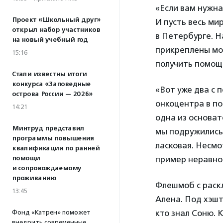
«Если вам нужна
Проект «Школьный друг»
И пусть весь ми
открыл набор участников
в Петербурге. Н
на новый учебный год
прикреплены м
15:16
получить помощь
Стали известны итоги
конкурса «Заповедные
«Вот уже два с
острова России — 2026»
онкоцентра в по
14:21
одна из основа
Минтруд представил
мы подружились.
программы повышения
ласковая. Несмо
квалификации по ранней
помощи
пример неравно
и сопровождаемому
проживанию
Флешмоб с раск
13:45
Алена. Под хэш
кто знал Соню. 
Фонд «Катрен» поможет
внедрить современные