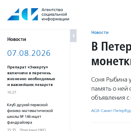
Перейти
к
содержанию
Новости
Новости
В Пете
07.08.2026
монетк
Препарат «Энхерту»
включили в перечень
Соня Рыбина 
жизненно необходимых
и важнейших лекарств
память о ней 
16:27
объявления с
Клуб друзей пермской
АСИ-Санкт-Петербу
физико-математической
школы № 146 ищет
фандрайзера
15:35
·
Прислано НКО