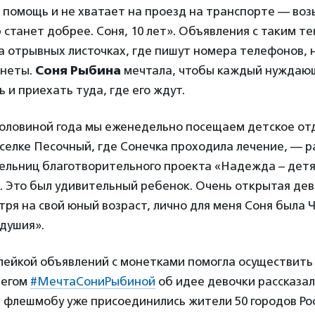
 помощь и не хватает на проезд на транспорте — воз
р станет добрее. Соня, 10 лет». Объявления с таким т
а отрывных листочках, где пишут номера телефонов, н
онеты.
Соня Рыбина
мечтала, чтобы каждый нуждаю
 и приехать туда, где его ждут.
 половиной года мы еженедельно посещаем детское о
селке Песочный, где Сонечка проходила лечение, — р
тельниц благотворительного проекта «Надежда – детя
 Это был удивительный ребенок. Очень открытая дев
тря на свой юный возраст, лично для меня Соня была 
душия».
лейкой объявлений с монетками помогла осуществить
тегом
#МечтаСониРыбиной
об идее девочки рассказали
К флешмобу уже присоединились жители 50 городов Рос