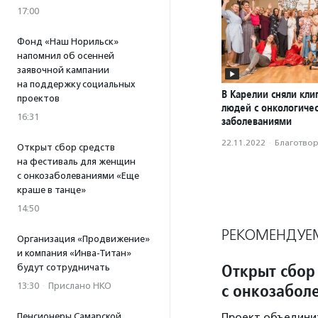
17:00
Фонд «Наш Норильск»
напомнил об осенней
заявочной кампании
на поддержку социальных
В Карелии сняли кли
проектов
людей с онкологиче
16:31
заболеваниями
22.11.2022
·
Благотвори
Открыт сбор средств
на фестиваль для женщин
с онкозаболеваниями «Еще
краше в танце»
14:50
РЕКОМЕНДУЕ
Организация «Продвижение»
и компания «Инва-Титан»
Открыт сбор
будут сотрудничать
с онкозабол
13:30
·
Прислано НКО
Пенсионеры Самарской
Проект объединит