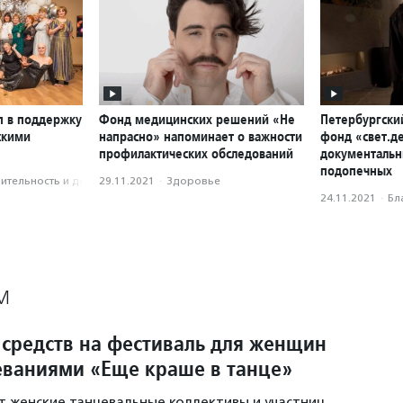
п в поддержку
Фонд медицинских решений «Не
Петербургски
скими
напрасно» напоминает о важности
фонд «свет.д
профилактических обследований
документальн
подопечных
­тель­ность и доброволь­чест­во
29.11.2021
·
Здоровье
24.11.2021
·
Бл
М
 средств на фестиваль для женщин
еваниями «Еще краше в танце»
 женские танцевальные коллективы и участниц