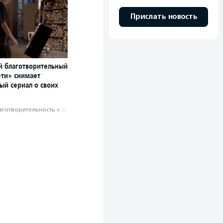
Прислать новость
й благотворительный
ети» снимает
ый сериал о своих
аготвори­тель­ность и доброволь­чест­во