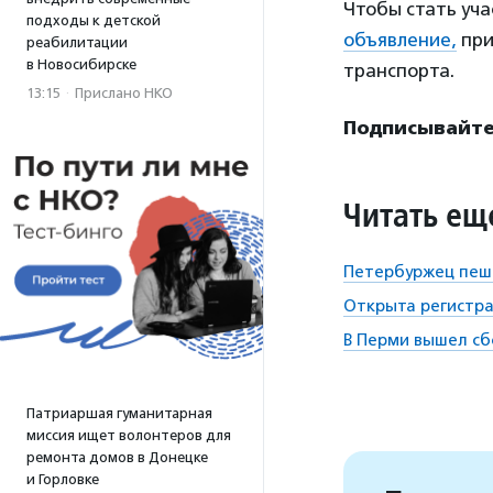
Чтобы стать уча
подходы к детской
объявление,
при
реабилитации
в Новосибирске
транспорта.
13:15
·
Прислано НКО
Подписывайтес
Читать ещ
Петербуржец пеш
Открыта регистра
В Перми вышел сб
Патриаршая гуманитарная
миссия ищет волонтеров для
ремонта домов в Донецке
и Горловке