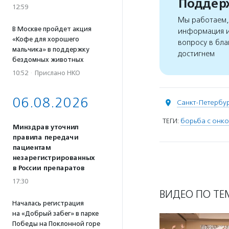
Поддерж
12:59
Мы работаем, 
В Москве пройдет акция
информация и
«Кофе для хорошего
вопросу в бла
мальчика» в поддержку
достигнем
бездомных животных
10:52
·
Прислано НКО
06.08.2026
Санкт-Петербу
ТЕГИ:
борьба с онк
Минздрав уточнил
правила передачи
пациентам
незарегистрированных
в России препаратов
17:30
ВИДЕО ПО ТЕ
Началась регистрация
на «Добрый забег» в парке
Победы на Поклонной горе