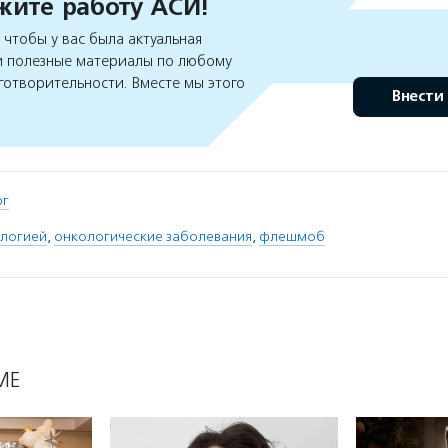
ите работу АСИ!
чтобы у вас была актуальная
 полезные материалы по любому
готворительности. Вместе мы этого
Внести
рг
ологией
,
онкологические заболевания
,
флешмоб
МЕ