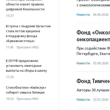
области освоят правила
с онкологическим
цифровой безопасности
Новости
·
06.08.2026
13:27
Встреча с Андреем Ургантом
Фонд «Онкол
стала лотом аукциона
в поддержку фонда
онкопациент
«Бумажная птица»
11:45
·
Прислано НКО
При содействии Ф
Петербурге, Екат
В ОП РФ предложили
Новости
·
03.08.2026
установить ежегодные
выплаты на сборы в школу
11:24
Фонд Тимчен
Стихобиатлон «Км/вслух»
Авторы 30 лучших
соберет семьи в Липецке
10:32
·
Прислано НКО
Новости
·
23.07.2026