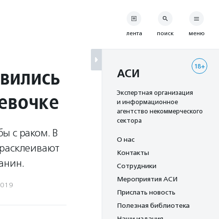
лента
поиск
меню
18+
явились
АСИ
девочке
Экспертная организация
и информационное
агентство некоммерческого
сектора
ы с раком. В
О нас
е расклеивают
Контакты
анин.
Сотрудники
Мероприятия АСИ
2019
Прислать новость
Полезная библиотека
Наши издания