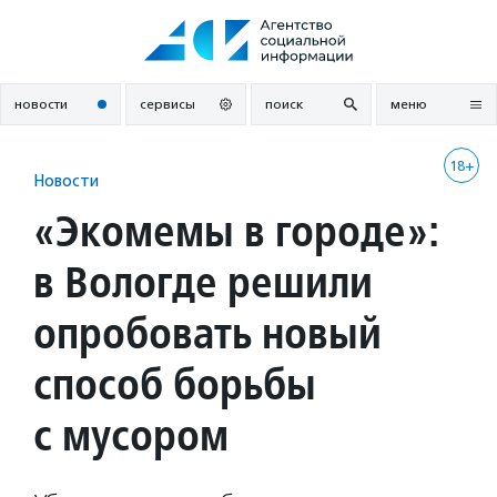
Перейти
к
содержанию
новости
сервисы
поиск
меню
18+
Новости
«Экомемы в городе»:
в Вологде решили
опробовать новый
способ борьбы
с мусором