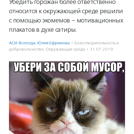
Убедить горожан более ответственно
относится к окружающей среде решили
с помощью экомемов – мотивационных
плакатов в духе сатиры.
АСИ-Вологда
,
Юлия Ефремова
·
Благотвори­тель­ность и
доброволь­чест­во
,
Окружающая среда
·
31.07.2019