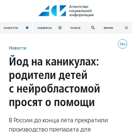
Перейти
к
содержанию
новости
сервисы
поиск
меню
18+
Новости
Йод на каникулах:
родители детей
с нейробластомой
просят о помощи
В России до конца лета прекратили
производство препарата для