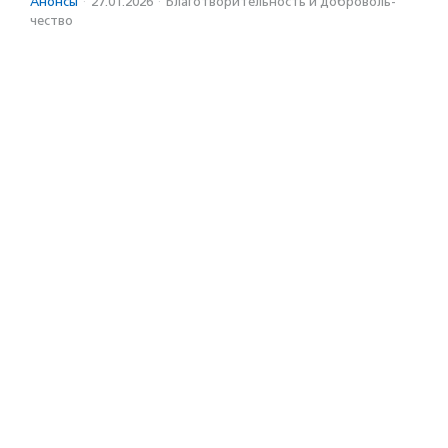
Анонсы
·
27.01.2026
·
Благотвори­тель­ность и доброволь­
чест­во