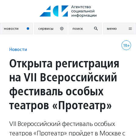
Перейти
к
содержанию
новости
сервисы
поиск
меню
18+
Новости
Открыта регистрация
на VII Всероссийский
фестиваль особых
театров «Протеатр»
VII Всероссийский фестиваль особых
театров «Протеатр» пройдет в Москве с