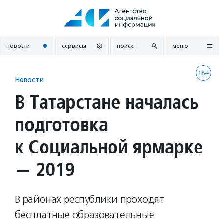
Перейти
к
содержанию
новости
сервисы
поиск
меню
18+
Новости
В Татарстане началась
подготовка
к Социальной ярмарке
— 2019
В районах республики проходят
бесплатные образовательные