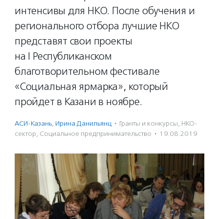
интенсивы для НКО. После обучения и
регионального отбора лучшие НКО
представят свои проекты
на I Республиканском
благотворительном фестивале
«Социальная ярмарка», который
пройдет в Казани в ноябре.
АСИ-Казань
,
Ирина Данильянц
·
Гранты и конкурсы
,
НКО-
сектор
,
Социальное предпри­нима­тель­ство
·
19.08.2019