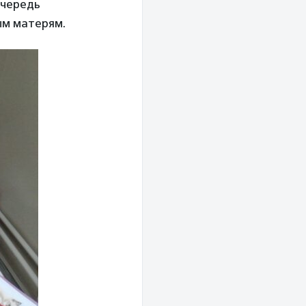
очередь
ым матерям.