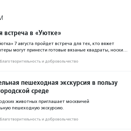
М
я встреча в «Уютке»
ютка» 7 августа пройдет встреча для тех, кто вяжет
нтеры могут принести готовые вязаные квадраты, носки…
Благотвори­тель­ность и доброволь­чест­во
ельная пешеходная экскурсия в пользу
городской среде
одских животных приглашает москвичей
ьную пешеходную экскурсию.
Благотвори­тель­ность и доброволь­чест­во