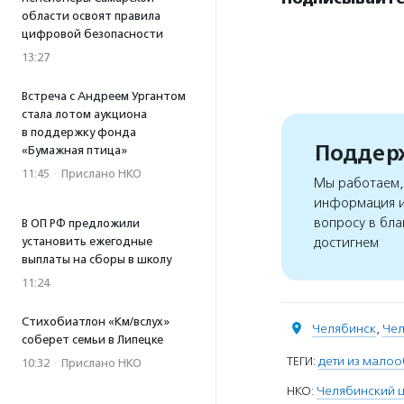
области освоят правила
цифровой безопасности
13:27
Встреча с Андреем Ургантом
стала лотом аукциона
в поддержку фонда
Поддерж
«Бумажная птица»
11:45
·
Прислано НКО
Мы работаем, 
информация и
вопросу в бла
В ОП РФ предложили
достигнем
установить ежегодные
выплаты на сборы в школу
11:24
Стихобиатлон «Км/вслух»
Челябинск
,
Чел
соберет семьи в Липецке
ТЕГИ:
дети из мало
10:32
·
Прислано НКО
НКО:
Челябинский ц