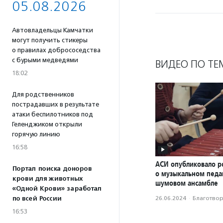
05.08.2026
Автовладельцы Камчатки
могут получить стикеры
о правилах добрососедства
с бурыми медведями
ВИДЕО ПО ТЕ
18:02
Для родственников
пострадавших в результате
атаки беспилотников под
Геленджиком открыли
горячую линию
16:58
АСИ опубликовало р
Портал поиска доноров
о музыкальном педаг
крови для животных
шумовом ансамбле
«Одной Крови» заработал
26.06.2024
·
Благотвори
по всей России
16:53