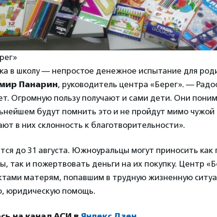
рег»
ка в школу — непростое денежное испытание для род
мир Панарин
, руководитель центра «Берег». — Радо
ет. Огромную пользу получают и сами дети. Они поним
льнейшем будут помнить это и не пройдут мимо чужой
ют в них склонность к благотворительности».
ся до 31 августа. Южноуральцы могут приносить как 
, так и пожертвовать деньги на их покупку. Центр «Б
ктами матерям, попавшим в трудную жизненную ситуа
ю, юридическую помощь.
ь на канал АСИ в
Яндекс.Дзен
.