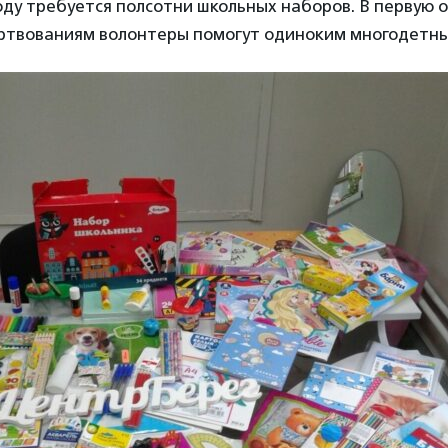
году требуется полсотни школьных наборов. В первую 
ртвованиям волонтеры помогут одиноким многодетн