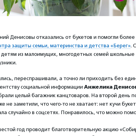
ний Денисовы отказались от букетов и помогли более
тра защиты семьи, материнства и детства «Берег»
. 
 детям из малоимущих, многодетных семей школьные 
узники.
ились, переспрашивали, а точно ли приходить без еди
гентству социальной информации
Анжелика Денисо
брали целый багажник канцтоваров. На второй день п
е не заметили, что чего-то не хватает: нет кучи букет
ала случайно в соцсетях. Понравилось, что можно пом
шестой год проводит благотворительную акцию «Соби