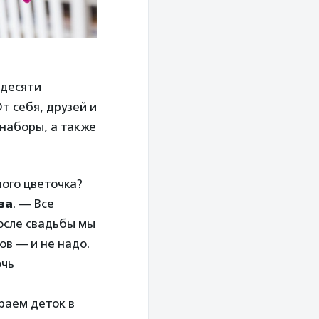
 десяти
От себя, друзей и
наборы, а также
ного цветочка?
ва
. — Все
осле свадьбы мы
ов — и не надо.
очь
раем деток в