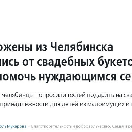
жены из Челябинска
лись от свадебных букето
помочь нуждающимся с
в челябинцы попросили гостей подарить на св
 принадлежности для детей из малоимущих и
оль Мукарова
·
Благотвори­тель­ность и доброволь­чест­во
,
Семья и д