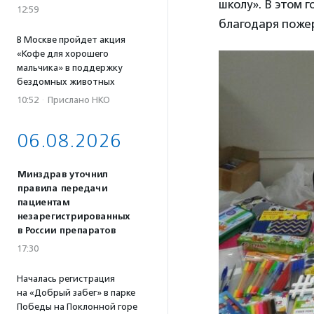
школу». В этом 
12:59
благодаря поже
В Москве пройдет акция
«Кофе для хорошего
мальчика» в поддержку
бездомных животных
10:52
·
Прислано НКО
06.08.2026
Минздрав уточнил
правила передачи
пациентам
незарегистрированных
в России препаратов
17:30
Началась регистрация
на «Добрый забег» в парке
Победы на Поклонной горе