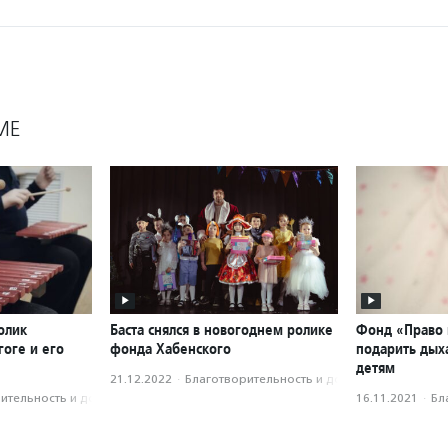
МЕ
олик
Баста снялся в новогоднем ролике
Фонд «Право 
оге и его
фонда Хабенского
подарить ды
детям
21.12.2022
·
Благотвори­тель­ность и доброволь­чест­во
­тель­ность и доброволь­чест­во
16.11.2021
·
Бл