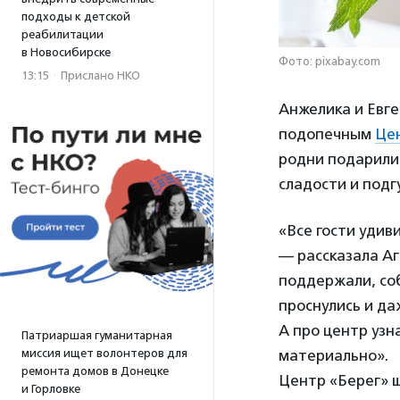
подходы к детской
реабилитации
в Новосибирске
Фото: pixabay.com
13:15
·
Прислано НКО
Анжелика и Евге
подопечным
Цен
родни подарили
сладости и подг
«Все гости удив
— рассказала А
поддержали, со
проснулись и даж
А про центр узн
Патриаршая гуманитарная
материально».
миссия ищет волонтеров для
ремонта домов в Донецке
Центр «Берег» 
и Горловке