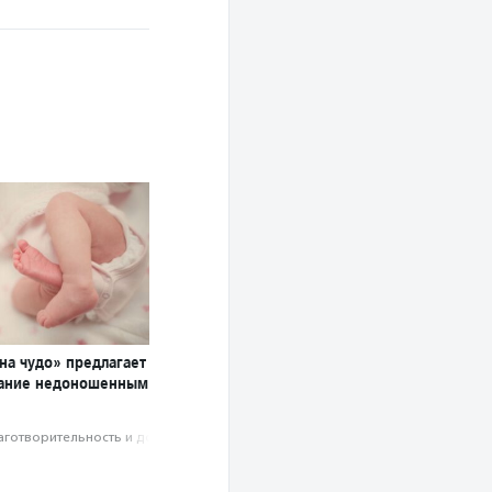
на чудо» предлагает
хание недоношенным
аготвори­тель­ность и доброволь­чест­во