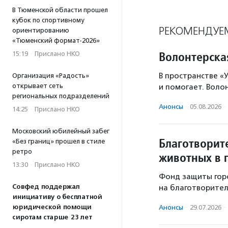
В Тюменской области прошел
кубок по спортивному
РЕКОМЕНДУЕ
ориентированию
«Тюменский формат-2026»
Волонтерска
15:19
·
Прислано НКО
В пространстве «У
Организация «Радость»
открывает сеть
и помогает. Воло
региональных подразделений
Анонсы
·
05.08.2026
·
14:25
·
Прислано НКО
Московский юбилейный забег
Благотворит
«Без границ» прошел в стиле
ретро
животных в 
13:30
·
Прислано НКО
Фонд защиты гор
Совфед поддержал
на благотворител
инициативу о бесплатной
юридической помощи
Анонсы
·
29.07.2026
·
сиротам старше 23 лет