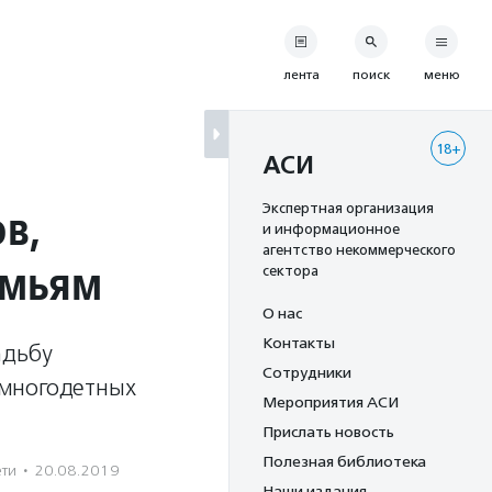
лента
поиск
меню
18+
АСИ
в,
Экспертная организация
и информационное
агентство некоммерческого
емьям
сектора
О нас
Контакты
адьбу
Сотрудники
 многодетных
Мероприятия АСИ
Прислать новость
Полезная библиотека
ети
·
20.08.2019
Наши издания