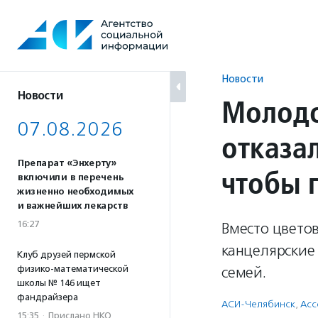
Перейти
к
содержанию
Новости
Новости
Молодо
07.08.2026
отказа
Препарат «Энхерту»
чтобы 
включили в перечень
жизненно необходимых
и важнейших лекарств
16:27
Вместо цвето
канцелярские
Клуб друзей пермской
физико-математической
семей.
школы № 146 ищет
фандрайзера
АСИ-Челябинск
,
Асс
15:35
·
Прислано НКО