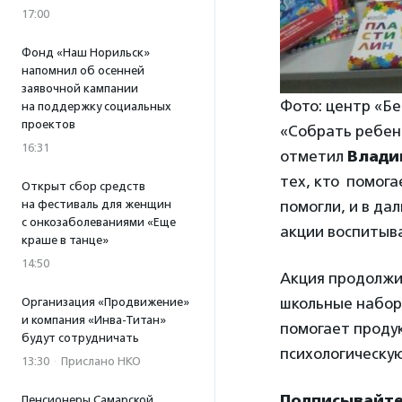
17:00
Фонд «Наш Норильск»
напомнил об осенней
заявочной кампании
Фото: центр «Бе
на поддержку социальных
проектов
«Собрать ребен
16:31
отметил
Влади
тех, кто помога
Открыт сбор средств
помогли, и в да
на фестиваль для женщин
с онкозаболеваниями «Еще
акции воспитыва
краше в танце»
14:50
Акция продолжит
школьные наборы
Организация «Продвижение»
и компания «Инва-Титан»
помогает проду
будут сотрудничать
психологическу
13:30
·
Прислано НКО
Подписывайтес
Пенсионеры Самарской