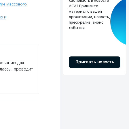
Как попасть в новости
тие массового
АСИ? Пришлите
материал о вашей
ых и
организации, новость,
пресс-релиз, анонс
события.
Прислать новость
рованию для
классы, проводит