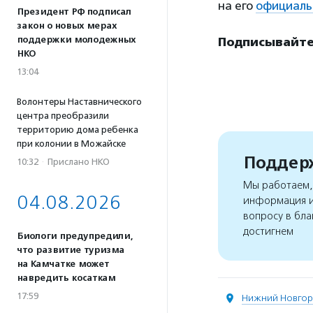
на его
официаль
Президент РФ подписал
закон о новых мерах
поддержки молодежных
Подписывайте
НКО
13:04
Волонтеры Наставнического
центра преобразили
территорию дома ребенка
при колонии в Можайске
Поддерж
10:32
·
Прислано НКО
Мы работаем, 
04.08.2026
информация и
вопросу в бла
достигнем
Биологи предупредили,
что развитие туризма
на Камчатке может
навредить косаткам
17:59
Нижний Новго