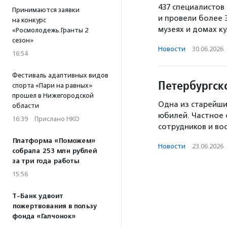
437 специалистов
Принимаются заявки
и провели более 
на конкурс
музеях и домах ку
«Росмолодежь.Гранты 2
сезон»
Новости
·
30.06.2026
16:54
Фестиваль адаптивных видов
Петербургск
спорта «Пари на равных»
прошел в Нижегородской
Одна из старейш
области
юбилей. Частное 
16:39
·
Прислано НКО
сотрудников и во
Платформа «Поможем»
Новости
·
23.06.2026
собрала 253 млн рублей
за три года работы
15:56
Т-Банк удвоит
пожертвования в пользу
фонда «Галчонок»