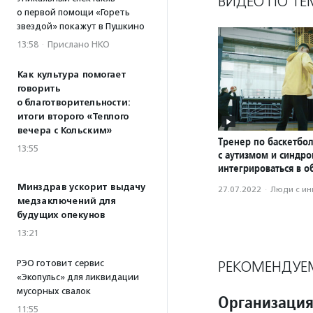
ВИДЕО ПО ТЕ
о первой помощи «Гореть
звездой» покажут в Пушкино
13:58
·
Прислано НКО
Как культура помогает
говорить
о благотворительности:
итоги второго «Теплого
вечера с Кольским»
Тренер по баскетбол
13:55
с аутизмом и синдр
интегрироваться в о
Минздрав ускорит выдачу
27.07.2022
·
Люди с и
медзаключений для
будущих опекунов
13:21
РЭО готовит сервис
РЕКОМЕНДУЕ
«Экопульс» для ликвидации
мусорных свалок
Организация
11:55