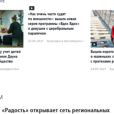
МЕ
«Нас очень часто судят
по внешности»: вышла новая
серия программы «Вдох Вдох»
о девушке с церебральным
параличом
22.06.2021
·
Культура и просвещение
у учит детей
Вышла корот
омом Дауна
о маленьких 
бщество
с протезами р
нвалидностью
04.05.2021
·
Ко
М
 «Радость» открывает сеть региональных