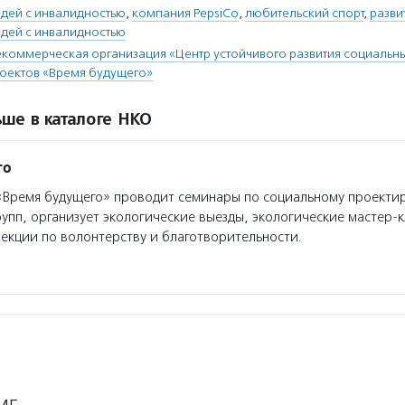
юдей с инвалидностью
,
компания PepsiCo
,
любительский спорт
,
разви
юдей с инвалидностью
коммерческая организация «Центр устойчивого развития социальн
оектов «Время будущего»
ше в каталоге НКО
го
Время будущего» проводит семинары по социальному проекти
упп, организует экологические выезды, экологические мастер-
екции по волонтерству и благотворительности.