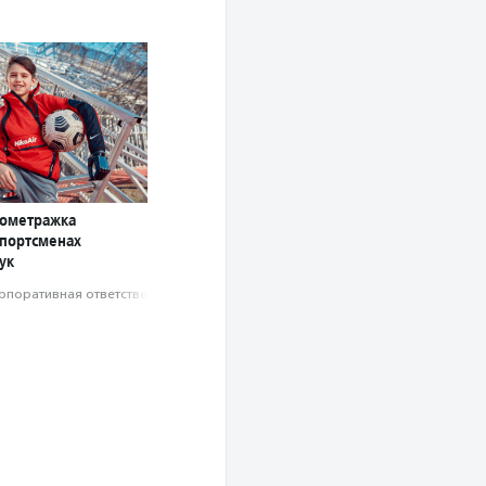
кометражка
спортсменах
ук
рпоративная ответственность