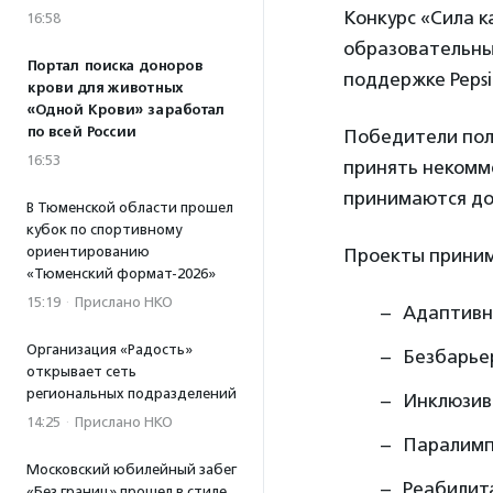
Конкурс «Сила к
16:58
образовательны
Портал поиска доноров
поддержке Pepsi
крови для животных
«Одной Крови» заработал
по всей России
Победители полу
16:53
принять некомм
принимаются
до
В Тюменской области прошел
кубок по спортивному
ориентированию
Проекты приним
«Тюменский формат-2026»
15:19
·
Прислано НКО
Адаптивн
Организация «Радость»
Безбарье
открывает сеть
региональных подразделений
Инклюзив
14:25
·
Прислано НКО
Паралимп
Московский юбилейный забег
Реабилит
«Без границ» прошел в стиле