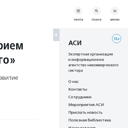
лента
поиск
меню
18+
рием
АСИ
го»
Экспертная организация
и информационное
агентство некоммерческого
сектора
азвитие
О нас
Контакты
Сотрудники
Мероприятия АСИ
Прислать новость
Полезная библиотека
Наши издания