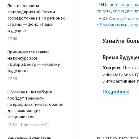
ТЕГИ:
интеграция л
Почти половина
спорта
,
спорт для л
соцпредприятий России
сосредоточена в 10 регионах
НКО:
Автономная не
страны — фонд «Наше
образовательных пр
будущее»
17:46
Узнайте боль
Принимаются заявки
Время будуще
на конкурс эссе
«Добро.Центр — человеку
Услуги:
Центр «
будущего»
инициативных гр
17:39
интерактивные л
Подробнее
В Москве и Петербурге
пройдут тренинги
по профилактике выгорания
для помогающих
специалистов
15:32
·
Прислано НКО
Уникальный спектакль