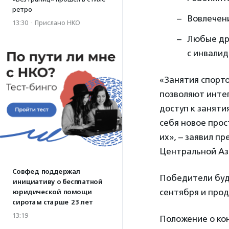
ретро
Вовлечен
13:30
·
Прислано НКО
Любые дру
с инвалид
«Занятия спорто
позволяют интег
доступ к заняти
себя новое прос
их», – заявил пр
Центральной А
Совфед поддержал
Победители буду
инициативу о бесплатной
сентября и прод
юридической помощи
сиротам старше 23 лет
13:19
Положение о кон