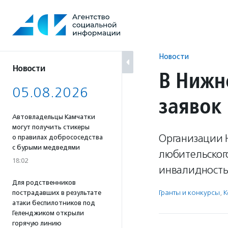
Перейти
к
содержанию
Новости
Новости
В Нижн
05.08.2026
заявок
Автовладельцы Камчатки
могут получить стикеры
Организации Н
о правилах добрососедства
с бурыми медведями
любительского
18:02
инвалидность
Для родственников
Гранты и конкурсы
,
К
пострадавших в результате
атаки беспилотников под
Геленджиком открыли
горячую линию