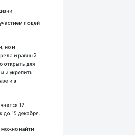
жизни
 участием людей
, но и
среда и равный
ю открыть для
лы и укрепить
азе и в
чнется 17
 до 15 декабря.
е можно найти