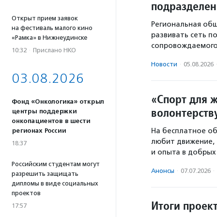
подразделе
Открыт прием заявок
Региональная общ
на фестиваль малого кино
развивать сеть п
«Рамка» в Нижнеудинске
сопровождаемого
10:32
·
Прислано НКО
Новости
·
05.08.2026
03.08.2026
«Спорт для 
Фонд «Онкологика» открыл
волонтерств
центры поддержки
онкопациентов в шести
На бесплатное об
регионах России
любит движение, 
18:37
и опыта в добрых
Российским студентам могут
Анонсы
·
07.07.2026
·
разрешить защищать
дипломы в виде социальных
проектов
Итоги проек
17:57