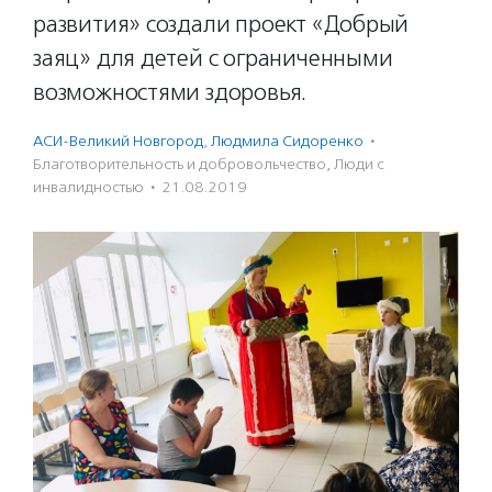
развития» создали проект «Добрый
заяц» для детей с ограниченными
возможностями здоровья.
АСИ-Великий Новгород
,
Людмила Сидоренко
·
Благотвори­тель­ность и доброволь­чест­во
,
Люди с
инвалидностью
·
21.08.2019