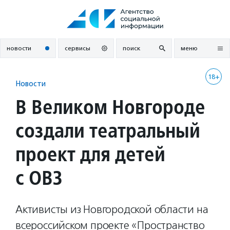
Перейти
к
содержанию
новости
сервисы
поиск
меню
18+
Новости
В Великом Новгороде
создали театральный
проект для детей
с ОВЗ
Активисты из Новгородской области на
всероссийском проекте «Пространство