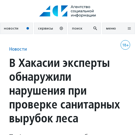
Перейти
к
содержанию
новости
сервисы
поиск
меню
18+
Новости
В Хакасии эксперты
обнаружили
нарушения при
проверке санитарных
вырубок леса