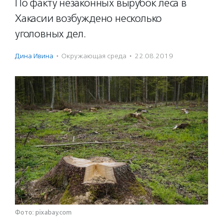
По факту незаконных вырубок леса в
Хакасии возбуждено несколько
уголовных дел.
Дина Ивина
·
Окружающая среда
·
22.08.2019
Фото: pixabay.com