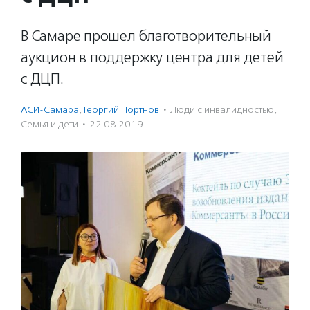
В Самаре прошел благотворительный
аукцион в поддержку центра для детей
с ДЦП.
АСИ-Самара
,
Георгий Портнов
·
Люди с инвалидностью
,
Семья и дети
·
22.08.2019