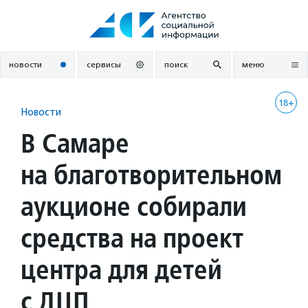
Перейти
к
содержанию
новости
сервисы
поиск
меню
18+
Новости
В Самаре
на благотворительном
аукционе собирали
средства на проект
центра для детей
с ДЦП