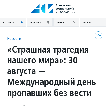
Перейти
к
содержанию
новости
сервисы
поиск
меню
18+
Новости
«Страшная трагедия
нашего мира»: 30
августа —
Международный день
пропавших без вести