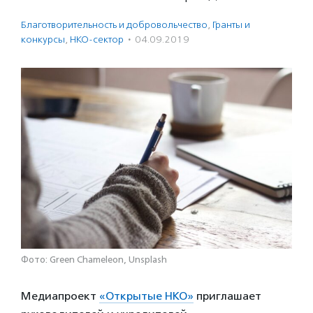
Благотвори­тель­ность и доброволь­чест­во
,
Гранты и
конкурсы
,
НКО-сектор
·
04.09.2019
Фото: Green Chameleon, Unsplash
Медиапроект
«Открытые НКО»
приглашает