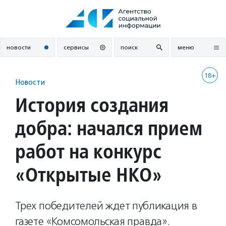
Перейти
к
содержанию
новости
сервисы
поиск
меню
18+
Новости
История создания
добра: начался прием
работ на конкурс
«Открытые НКО»
Трех победителей ждет публикация в
газете «Комсомольская правда».