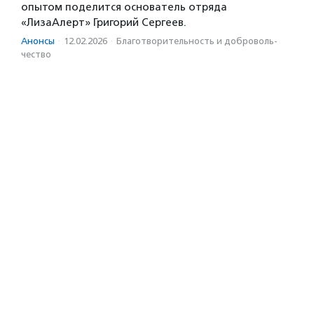
опытом поделится основатель отряда
«ЛизаАлерт» Григорий Сергеев.
Анонсы
·
12.02.2026
·
Благотвори­тель­ность и доброволь­
чест­во