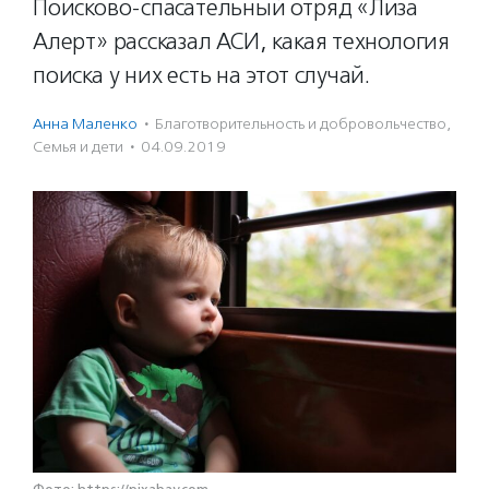
Поисково-спасательный отряд «Лиза
Алерт» рассказал АСИ, какая технология
поиска у них есть на этот случай.
Анна Маленко
·
Благотвори­тель­ность и доброволь­чест­во
,
Семья и дети
·
04.09.2019