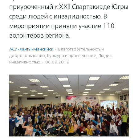
приуроченный к XXII Спартакиаде Югры
среди людей с инвалидностью. В
мероприятии приняли участие 110
волонтеров региона.
АСИ-Ханты-Мансийск
·
Благотвори­тель­ность и
доброволь­чест­во
,
Культура и просвещение
,
Люди с
инвалидностью
·
06.09.2019