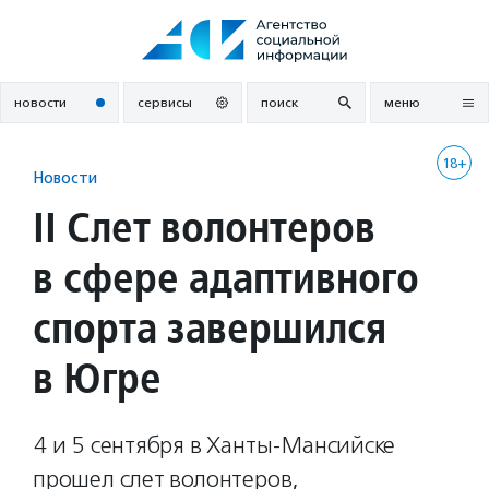
Перейти
к
содержанию
новости
сервисы
поиск
меню
18+
Новости
II Слет волонтеров
в сфере адаптивного
спорта завершился
в Югре
4 и 5 сентября в Ханты-Мансийске
прошел слет волонтеров,