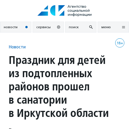
Перейти
к
содержанию
новости
сервисы
поиск
меню
18+
Новости
Праздник для детей
из подтопленных
районов прошел
в санатории
в Иркутской области