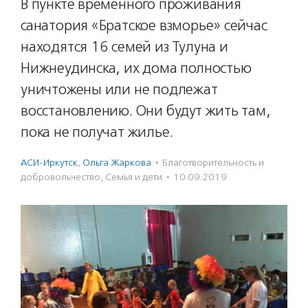
В пункте временного проживания
санатория «Братское взморье» сейчас
находятся 16 семей из Тулуна и
Нижнеудинска, их дома полностью
уничтожены или не подлежат
восстановлению. Они будут жить там,
пока не получат жилье.
АСИ-Иркутск
,
Ольга Жаркова
·
Благотвори­тель­ность и
доброволь­чест­во
,
Семья и дети
·
10.09.2019