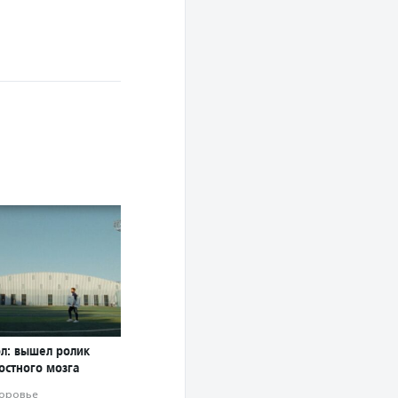
ол: вышел ролик
остного мозга
оровье