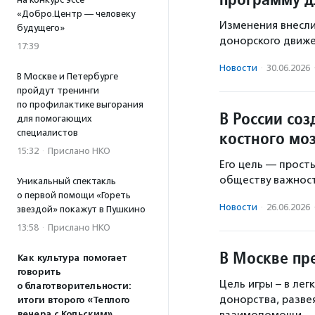
«Добро.Центр — человеку
Изменения внесли
будущего»
донорского движе
17:39
Новости
·
30.06.2026
В Москве и Петербурге
пройдут тренинги
по профилактике выгорания
В России со
для помогающих
специалистов
костного мо
15:32
·
Прислано НКО
Его цель — прост
обществу важност
Уникальный спектакль
о первой помощи «Гореть
Новости
·
26.06.2026
звездой» покажут в Пушкино
13:58
·
Прислано НКО
В Москве пр
Как культура помогает
говорить
Цель игры – в ле
о благотворительности:
донорства, разве
итоги второго «Теплого
вечера с Кольским»