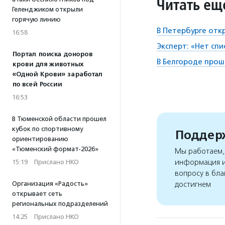
Читать ещ
Геленджиком открыли
горячую линию
В Петербурге отк
16:58
Эксперт: «Нет сп
Портал поиска доноров
В Белгороде про
крови для животных
«Одной Крови» заработал
по всей России
16:53
В Тюменской области прошел
кубок по спортивному
Поддерж
ориентированию
«Тюменский формат-2026»
Мы работаем, 
информация и
15:19
·
Прислано НКО
вопросу в бла
Организация «Радость»
достигнем
открывает сеть
региональных подразделений
14:25
·
Прислано НКО