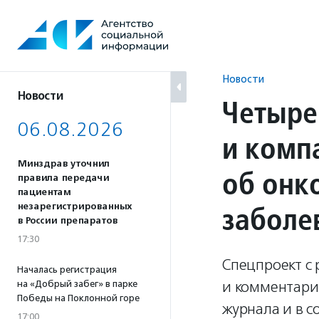
Перейти
к
содержанию
Новости
Новости
Четыре
06.08.2026
и комп
Минздрав уточнил
об онк
правила передачи
пациентам
заболе
незарегистрированных
в России препаратов
17:30
Спецпроект с
Началась регистрация
и комментари
на «Добрый забег» в парке
Победы на Поклонной горе
журнала и в с
17:00