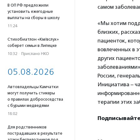
В ОП РФ предложили
самом заболева
установить ежегодные
выплаты на сборы в школу
«Мы хотим подд
11:24
близких, расска
Стихобиатлон «Км/вслух»
пациенток, кото
соберет семьи в Липецке
вовлеченных в э
10:32
·
Прислано НКО
других пациент
заболеваниями»
05.08.2026
России, генера
Инициатива – ч
Автовладельцы Камчатки
информированно
могут получить стикеры
о правилах добрососедства
терапии этих за
с бурыми медведями
18:02
Подписывайте
Для родственников
пострадавших в результате
атаки беспилотников под