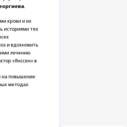
еоргиева
.
и крови и их
сь историями тех
всех
ноз и вдохновить
щими лечению
ктор «Янссен» в
й на повышение
ных методах