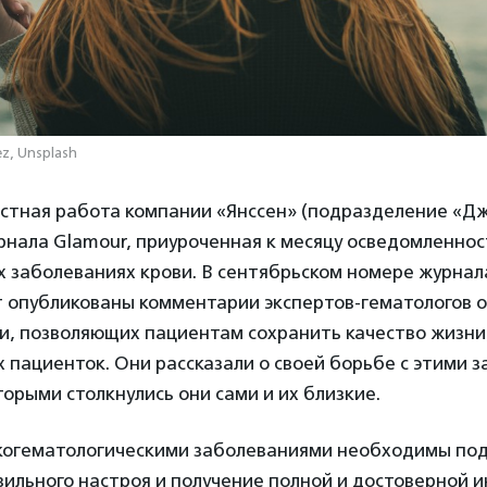
z, Unsplash
стная работа компании «Янссен» (подразделение «Д
нала Glamour, приуроченная к месяцу осведомленнос
 заболеваниях крови. В сентябрьском номере журнала,
т опубликованы комментарии экспертов-гематологов 
и, позволяющих пациентам сохранить качество жизни,
 пациенток. Они рассказали о своей борьбе с этими 
торыми столкнулись они сами и их близкие.
когематологическими заболеваниями необходимы по
вильного настроя и получение полной и достоверной 