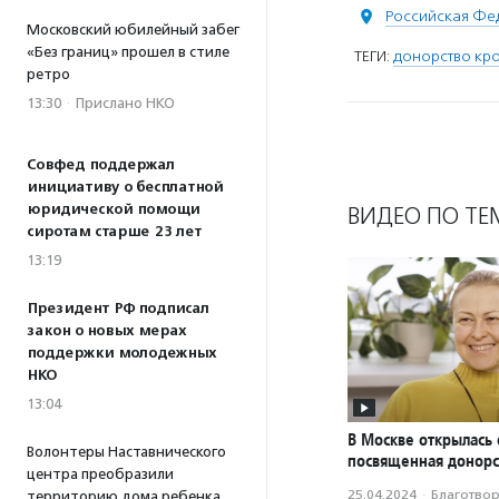
Российская Фе
Московский юбилейный забег
«Без границ» прошел в стиле
ТЕГИ:
донорство кро
ретро
13:30
·
Прислано НКО
Совфед поддержал
инициативу о бесплатной
юридической помощи
ВИДЕО ПО ТЕ
сиротам старше 23 лет
13:19
Президент РФ подписал
закон о новых мерах
поддержки молодежных
НКО
13:04
В Москве открылась 
Волонтеры Наставнического
посвященная донорс
центра преобразили
25.04.2024
·
Благотвори
территорию дома ребенка