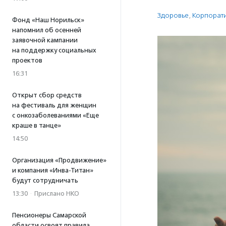
Здоровье
,
Корпорати
Фонд «Наш Норильск»
напомнил об осенней
заявочной кампании
на поддержку социальных
проектов
16:31
Открыт сбор средств
на фестиваль для женщин
с онкозаболеваниями «Еще
краше в танце»
14:50
Организация «Продвижение»
и компания «Инва-Титан»
будут сотрудничать
13:30
·
Прислано НКО
Пенсионеры Самарской
области освоят правила