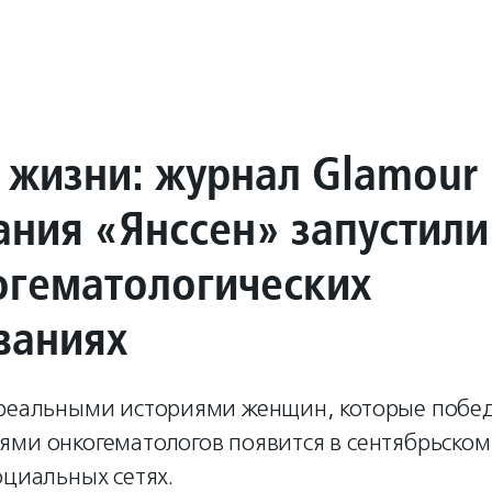
 жизни: журнал Glamour
ания «Янссен» запустили
огематологических
ваниях
 реальными историями женщин, которые побед
ями онкогематологов появится в сентябрьско
оциальных сетях.