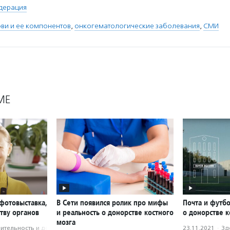
дерация
ви и ее компонентов
,
онкогематологические заболевания
,
СМИ
МЕ
фотовыставка,
В Сети появился ролик про мифы
Почта и футб
тву органов
и реальность о донорстве костного
о донорстве к
мозга
­тель­ность и доброволь­чест­во
23.11.2021
·
Зд