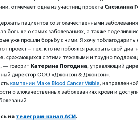
нии, отмечает одна из участниц проекта
Снежанна Г
ержать пациентов со злокачественными заболеваниям
зав больше о самих заболеваниях, а также поделивши
рые уже прошли борьбу с ними. Я хочу поблагодарить 
тот проект – тех, кто не побоялся раскрыть свой диаг
ов, сражающихся с этими тяжелыми и трудно поддаю
, — говорит
Катерина Погодина
, управляющий дире
льный директор ООО «Джонсон & Джонсон».
асть
кампании Make Blood Cancer Visible
, направленно
сти о злокачественных заболеваниях крови и доступ
болеваний.
сь на
телеграм-канал АСИ
.