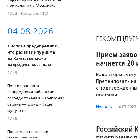
при колонии в Можайске
10:32
·
Прислано НКО
04.08.2026
РЕКОМЕНДУЕ
Биологи предупредили,
Прием заяво
что развитие туризма
на Камчатке может
начнется 20
навредить косаткам
17:59
Волонтеры смогут
Претендовать на 
Почти половина
с подтвержденны
соцпредприятий России
поступки.
сосредоточена в 10 регионах
страны — фонд «Наше
Новости
·
10.07.2026
будущее»
17:46
Российский 
Принимаются заявки
программу д
на конкурс эссе