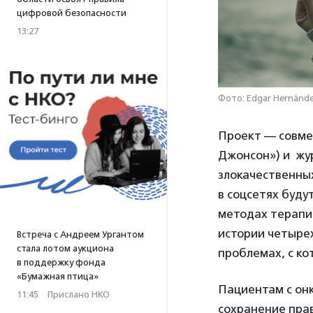
цифровой безопасности
13:27
Фото: Edgar Hernánde
Проект — совме
Джонсон») и жур
злокачественных
в соцсетях буду
методах терапи
истории четырех
Встреча с Андреем Ургантом
стала лотом аукциона
проблемах, с ко
в поддержку фонда
«Бумажная птица»
Пациентам с он
11:45
·
Прислано НКО
сохранение пра