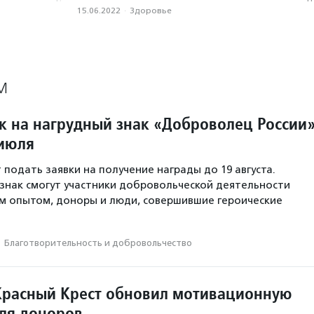
15.06.2022
·
Здоровье
М
к на нагрудный знак «Доброволец России
 июля
 подать заявки на получение награды до 19 августа.
знак смогут участники добровольческой деятельности
м опытом, доноры и люди, совершившие героические
·
Благотвори­тель­ность и доброволь­чест­во
Красный Крест обновил мотивационную
ля доноров