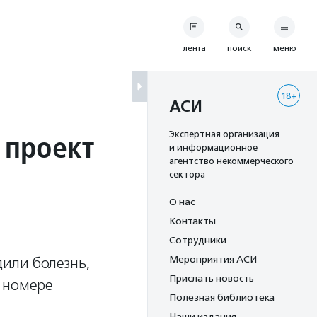
лента
поиск
меню
18+
АСИ
 проект
Экспертная организация
и информационное
агентство некоммерческого
сектора
О нас
Контакты
Сотрудники
Мероприятия АСИ
или болезнь,
Прислать новость
м номере
Полезная библиотека
Наши издания