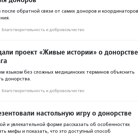
 после обратной связи от самих доноров и координаторо
ния.
·
Благотвори­тель­ность и доброволь­чест­во
здали проект «Живые истории» о донорстве
зга
ым языком без сложных медицинских терминов объяснить
ь донорства.
·
Благотвори­тель­ность и доброволь­чест­во
езентовали настольную игру о донорстве
гкой и увлекательной форме рассказать об особенностях
ять мифы и показать, что это доступный способ