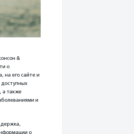
жонсон &
ти о
 на его сайте и
о доступных
 а также
заболеваниями и
ддержка,
информации о