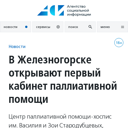
Перейти
к
содержанию
новости
сервисы
поиск
меню
18+
Новости
В Железногорске
открывают первый
кабинет паллиативной
помощи
Центр паллиативной помощи-хоспис
им. Василия и Зои Стародубцевых,