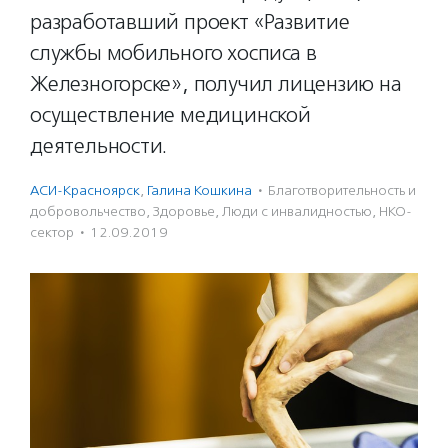
разработавший проект «Развитие
службы мобильного хосписа в
Железногорске», получил лицензию на
осуществление медицинской
деятельности.
АСИ-Красноярск
,
Галина Кошкина
·
Благотвори­тель­ность и
доброволь­чест­во
,
Здоровье
,
Люди с инвалидностью
,
НКО-
сектор
·
12.09.2019