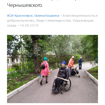
Чернышевского.
АСИ-Красноярск
,
Галина Кошкина
·
Благотвори­тель­ность и
доброволь­чест­во
,
Люди с инвалидностью
,
Окружающая
среда
·
16.09.2019