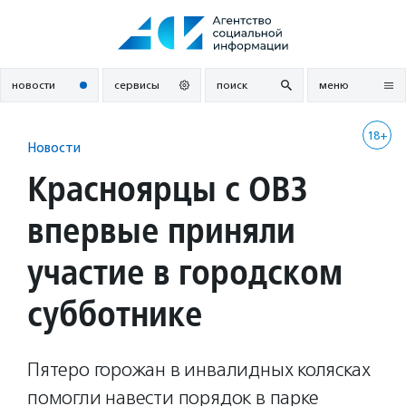
Перейти
к
содержанию
новости
сервисы
поиск
меню
18+
Новости
Красноярцы с ОВЗ
впервые приняли
участие в городском
субботнике
Пятеро горожан в инвалидных колясках
помогли навести порядок в парке