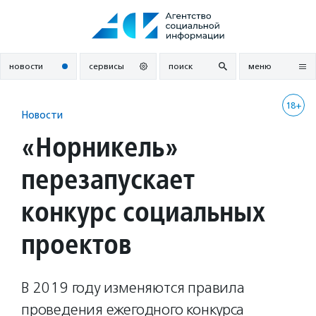
Перейти
к
содержанию
новости
сервисы
поиск
меню
18+
Новости
«Норникель»
перезапускает
конкурс социальных
проектов
В 2019 году изменяются правила
проведения ежегодного конкурса