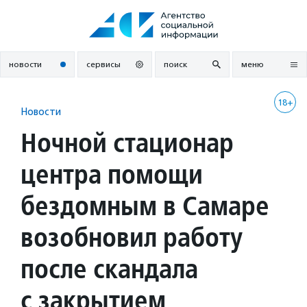
Перейти
к
содержанию
новости
сервисы
поиск
меню
18+
Новости
Ночной стационар
центра помощи
бездомным в Самаре
возобновил работу
после скандала
с закрытием