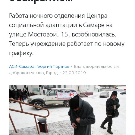
Работа ночного отделения Центра
социальной адаптации в Самаре на
улице Мостовой, 15, возобновилась.
Теперь учреждение работает по новому
графику.
АСИ-Самара
,
Георгий Портнов
·
Благотвори­тель­ность и
доброволь­чест­во
,
Город
·
23.09.2019