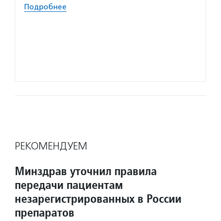
Подробнее
Волон
с маяк
волонт
бы нев
разова
Подро
РЕКОМЕНДУЕМ
Минздрав уточнил правила
передачи пациентам
незарегистрированных в России
препаратов