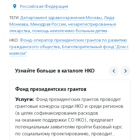
Российская Федерация
ТЕГИ:
Департамент здравоохранения Москвы
,
Лида
Мониава
,
Минздрав России
,
незарегистрированные
лекарства
,
помощь неизлечимо больным детям
НКО:
Фонд-оператор президентских грантов по развитию
гражданского общества
,
Благотворительный фонд "Дом с
маяком"
Узнайте больше в каталоге НКО
Фонд президентских грантов
Дом с
Услуги:
Фонд президентских грантов проводит
Услуг
грантовые конкурсы среди НКО и среди регионов
неизле
(в целях софинансирования расходов
до 30 
на оказание поддержки СО НКО), предлагает
на тер
потенциальным заявителям пройти базовый курс
Он пом
по социальному проектированию, проводит…
больны