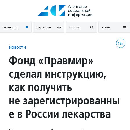
Перейти
к
содержанию
новости
сервисы
поиск
меню
18+
Новости
Фонд «Правмир»
сделал инструкцию,
как получить
не зарегистрированны
е в России лекарства