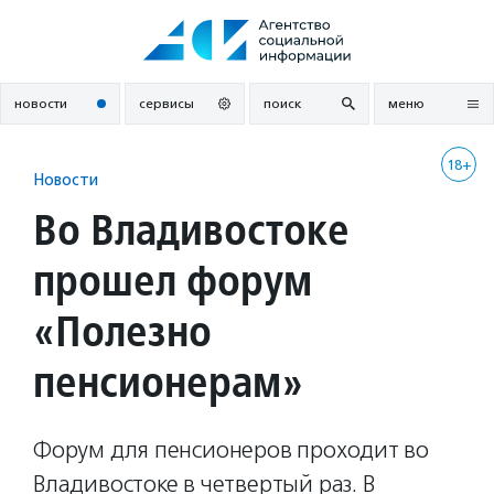
Перейти
к
содержанию
новости
сервисы
поиск
меню
18+
Новости
Во Владивостоке
прошел форум
«Полезно
пенсионерам»
Форум для пенсионеров проходит во
Владивостоке в четвертый раз. В