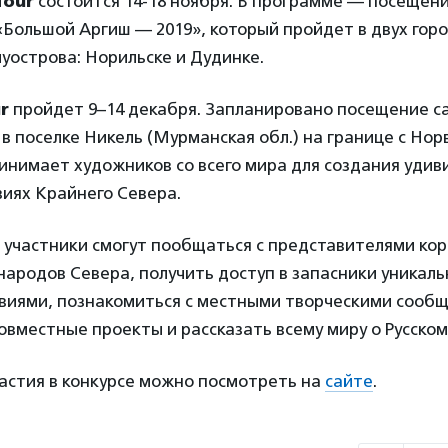
Tour
состоится 14-18 ноября. В программе — посещен
Большой Аргиш — 2019», который пройдет в двух гор
уострова: Норильске и Дудинке.
ur
пройдет 9–14 декабря. Запланировано посещение с
в поселке Никель (Мурманская обл.) на границе с Нор
инимает художников со всего мира для создания удив
виях Крайнего Севера.
о участники смогут пообщаться с представителями ко
ародов Севера, получить доступ в запасники уникаль
виями, познакомиться с местными творческими сооб
овместные проекты и рассказать всему миру о Русском
астия в конкурсе можно посмотреть на
сайте
.