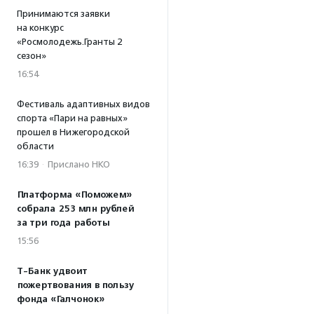
Принимаются заявки
на конкурс
«Росмолодежь.Гранты 2
сезон»
16:54
Фестиваль адаптивных видов
спорта «Пари на равных»
прошел в Нижегородской
области
16:39
·
Прислано НКО
Платформа «Поможем»
собрала 253 млн рублей
за три года работы
15:56
Т-Банк удвоит
пожертвования в пользу
фонда «Галчонок»