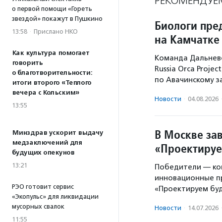
РЕКОМЕНДУЕ
о первой помощи «Гореть
звездой» покажут в Пушкино
Биологи пре
13:58
·
Прислано НКО
на Камчатке
Как культура помогает
Команда Дальнево
говорить
Russia Orca Proje
о благотворительности:
по Авачинскому з
итоги второго «Теплого
вечера с Кольским»
Новости
·
04.08.2026
13:55
В Москве за
Минздрав ускорит выдачу
медзаключений для
«Проектиру
будущих опекунов
13:21
Победители — ком
инновационные п
РЭО готовит сервис
«Проектируем буд
«Экопульс» для ликвидации
мусорных свалок
Новости
·
14.07.2026
11:55