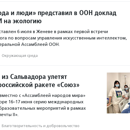
да и люди» представил в ООН доклад
И на экологию
тавлен 6 июля в Женеве в рамках первой встречи
ога по вопросам управления искусственным интеллектом,
неральной Ассамблеей ООН.
·
Окружающая среда
 из Сальвадора улетят
 российской ракете «Союз»
вместно с «Ассамблеей народов мира»
оре 16–17 июня серию международных
бразовательных мероприятий в рамках
ечты II».
·
Благотвори­тель­ность и доброволь­чест­во