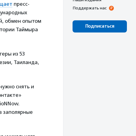
щает
пресс-
Поддержать нас
ждународных
ий, обмен опытом
Подписаться
итории Таймыра
геры из 53
езии, Таиланда,
нужно снять и
онтакте»
sioNNow.
 в заполярные