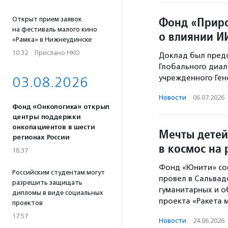
Фонд «Приро
Открыт прием заявок
на фестиваль малого кино
о влиянии И
«Рамка» в Нижнеудинске
10:32
·
Прислано НКО
Доклад был предс
Глобального диал
учрежденного Ге
03.08.2026
Новости
·
06.07.2026
Фонд «Онкологика» открыл
центры поддержки
онкопациентов в шести
Мечты детей
регионах России
в космос на
18:37
Фонд «Юнити» со
Российским студентам могут
провел в Сальвад
разрешить защищать
гуманитарных и о
дипломы в виде социальных
проекта «Ракета м
проектов
17:57
Новости
·
24.06.2026