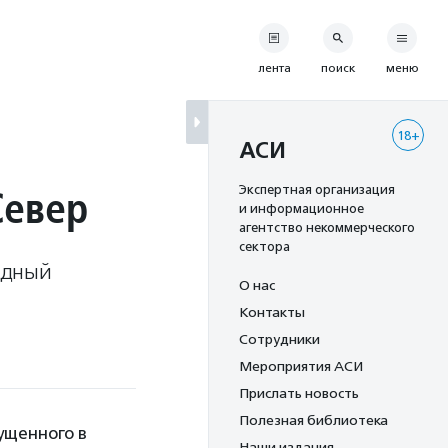
лента
поиск
меню
18+
АСИ
Север
Экспертная организация
и информационное
агентство некоммерческого
сектора
одный
О нас
Контакты
Сотрудники
Мероприятия АСИ
Прислать новость
Полезная библиотека
ущенного в
Наши издания