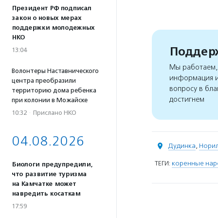
Президент РФ подписал
закон о новых мерах
поддержки молодежных
НКО
Поддерж
13:04
Мы работаем, 
Волонтеры Наставнического
информация и
центра преобразили
вопросу в бла
территорию дома ребенка
достигнем
при колонии в Можайске
10:32
·
Прислано НКО
04.08.2026
Дудинка
,
Норил
ТЕГИ:
коренные нар
Биологи предупредили,
что развитие туризма
на Камчатке может
навредить косаткам
17:59