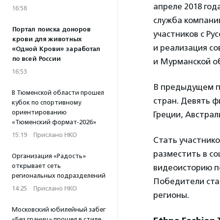
апреле 2018 год
16:58
служба компании
Портал поиска доноров
участников с Ру
крови для животных
и реализация с
«Одной Крови» заработал
по всей России
и Мурманской о
16:53
В предыдущем пр
В Тюменской области прошел
стран. Девять ф
кубок по спортивному
ориентированию
Греции, Австрал
«Тюменский формат-2026»
15:19
·
Прислано НКО
Стать участнико
разместить в со
Организация «Радость»
открывает сеть
видеоисторию по
региональных подразделений
Победители стан
14:25
·
Прислано НКО
регионы.
Московский юбилейный забег
«Без границ» прошел в стиле