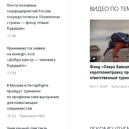
Почти половина
ВИДЕО ПО ТЕ
соцпредприятий России
сосредоточена в 10 регионах
страны — фонд «Наше
будущее»
17:46
Принимаются заявки
на конкурс эссе
«Добро.Центр — человеку
будущего»
Фонд «Озеро Байкал
короткометражку пр
17:39
ответственный тури
В Москве и Петербурге
06.11.2020
·
Культура 
пройдут тренинги
по профилактике выгорания
для помогающих
специалистов
15:32
·
Прислано НКО
Уникальный спектакль