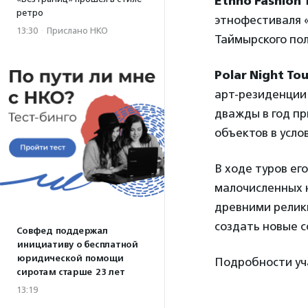
Ethno Fashion 
ретро
этнофестиваля «
13:30
·
Прислано НКО
Таймырского пол
Polar Night To
арт-резиденции 
дважды в год пр
объектов в усло
В ходе туров ег
малочисленных н
древними релик
создать новые с
Совфед поддержал
инициативу о бесплатной
юридической помощи
Подробности уч
сиротам старше 23 лет
13:19