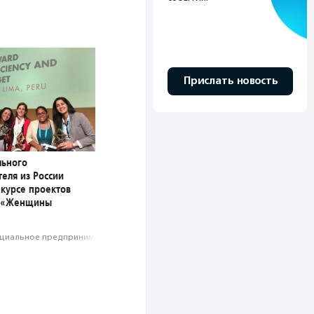
Прислать новость
льного
еля из России
нкурсе проектов
 «Женщины
циальное предпри­нима­тель­ство