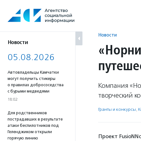
Перейти
к
содержанию
Новости
Новости
«Норни
05.08.2026
путеше
Автовладельцы Камчатки
могут получить стикеры
Компания «Но
о правилах добрососедства
с бурыми медведями
творческий ко
18:02
Гранты и конкурсы
,
К
Для родственников
пострадавших в результате
атаки беспилотников под
Геленджиком открыли
Проект FusioNNo
горячую линию