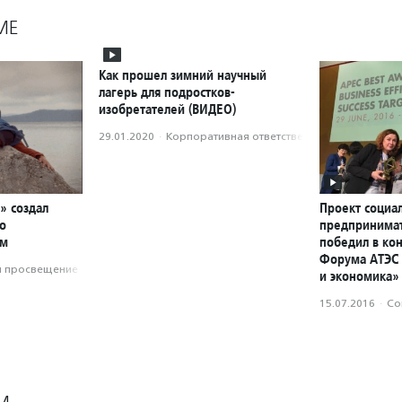
МЕ
Как прошел зимний научный
лагерь для подростков-
изобретателей (ВИДЕО)
29.01.2020
·
Корпоративная ответственность
» создал
Проект социа
о
предпринимат
зм
победил в ко
Форума АТЭС
и просвещение
и экономика»
15.07.2016
·
Со