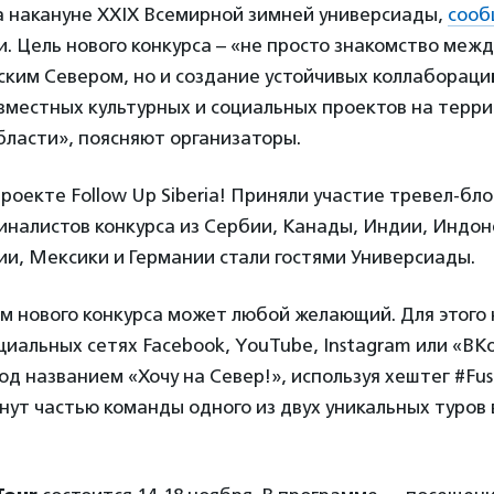
а накануне XXIX Всемирной зимней универсиады,
сооб
. Цель нового конкурса – «не просто знакомство ме
сским Севером, но и создание устойчивых коллаборац
овместных культурных и социальных проектов на терр
бласти», поясняют организаторы.
оекте Follow Up Siberia! Приняли участие тревел-бло
иналистов конкурса из Сербии, Канады, Индии, Индон
ии, Мексики и Германии стали гостями Универсиады.
м нового конкурса может любой желающий. Для этого 
циальных сетях Facebook, YouTube, Instagram или «ВК
д названием «Хочу на Север!», используя хештег #Fu
ут частью команды одного из двух уникальных туров