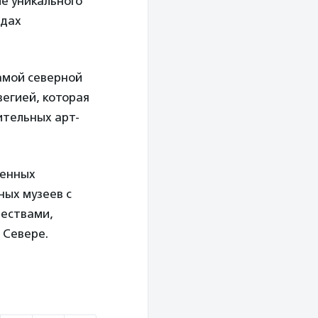
ие уникального
одах
амой северной
вегией, которая
ительных арт-
ренных
ных музеев с
ществами,
 Севере.