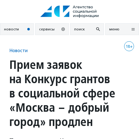
Перейти
к
содержанию
новости
сервисы
поиск
меню
18+
Новости
Прием заявок
на Конкурс грантов
в социальной сфере
«Москва – добрый
город» продлен