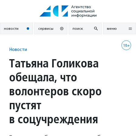
Перейти
к
содержанию
новости
сервисы
поиск
меню
18+
Новости
Татьяна Голикова
обещала, что
волонтеров скоро
пустят
в соцучреждения