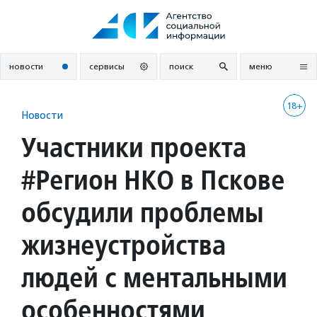
Перейти
к
содержанию
новости
сервисы
поиск
меню
18+
Новости
Участники проекта
#Регион НКО в Пскове
обсудили проблемы
жизнеустройства
людей с ментальными
особенностями