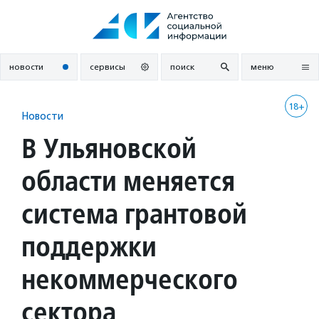
Перейти
к
содержанию
новости
сервисы
поиск
меню
18+
Новости
В Ульяновской
области меняется
система грантовой
поддержки
некоммерческого
сектора