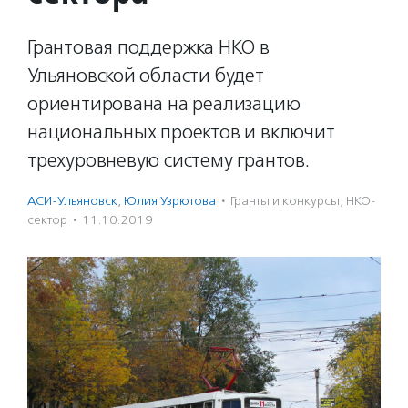
Грантовая поддержка НКО в
Ульяновской области будет
ориентирована на реализацию
национальных проектов и включит
трехуровневую систему грантов.
АСИ-Ульяновск
,
Юлия Узрютова
·
Гранты и конкурсы
,
НКО-
сектор
·
11.10.2019