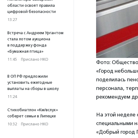
области освоят правила
цифровой безопасности
13:27
Встреча с Андреем Ургантом
стала лотом аукциона
в поддержку фонда
«Бумажная птица»
11:45
·
Прислано НКО
Фото: Общество
«Город небольшо
В ОП РФ предложили
поделилась пенс
установить ежегодные
персонала, терп
выплаты на сборы в школу
рекомендуем др
11:24
Стихобиатлон «Км/вслух»
На этой неделе
соберет семьи в Липецке
специальными н
10:32
·
Прислано НКО
«Добрый город 