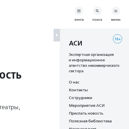
лента
поиск
меню
18+
АСИ
Экспертная организация
и информационное
агентство некоммерческого
ость
сектора
О нас
Контакты
Сотрудники
Мероприятия АСИ
театры,
Прислать новость
Полезная библиотека
Наши издания