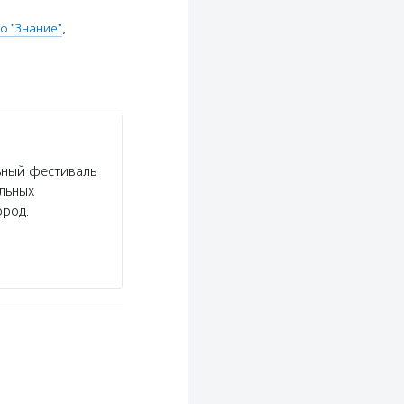
о "Знание"
,
ьный фестиваль
льных
ород.