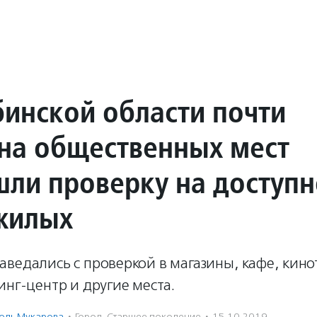
бинской области почти
на общественных мест
шли проверку на доступн
жилых
ведались с проверкой в магазины, кафе, кино
инг-центр и другие места.
оль Мукарова
·
Город
,
Старшее поколение
·
15.10.2019