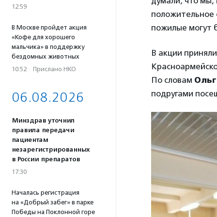
думали, что мы,
12:59
положительное о
пожилые могут б
В Москве пройдет акция
«Кофе для хорошего
мальчика» в поддержку
В акции приняли
бездомных животных
Красноармейско
10:52
·
Прислано НКО
По словам
Ольг
подругами посе
06.08.2026
Минздрав уточнил
правила передачи
пациентам
незарегистрированных
в России препаратов
17:30
Началась регистрация
на «Добрый забег» в парке
Победы на Поклонной горе