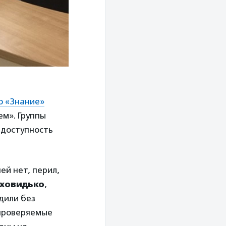
 «Знание»
м». Группы
 доступность
ей нет, перил,
ховидько
,
дили без
 проверяемые