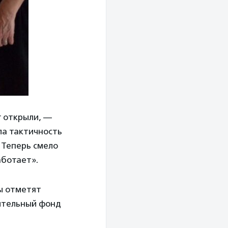
г открыли, —
ла тактичность
. Теперь смело
аботает».
ы отметят
ительный фонд