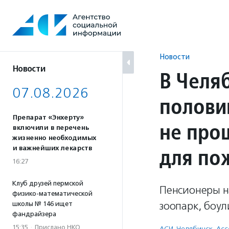
Перейти
к
содержанию
Новости
Новости
В Челя
07.08.2026
полови
Препарат «Энхерту»
не про
включили в перечень
жизненно необходимых
для по
и важнейших лекарств
16:27
Клуб друзей пермской
Пенсионеры на
физико-математической
зоопарк, боул
школы № 146 ищет
фандрайзера
15:35
·
Прислано НКО
АСИ-Челябинск
,
Асс