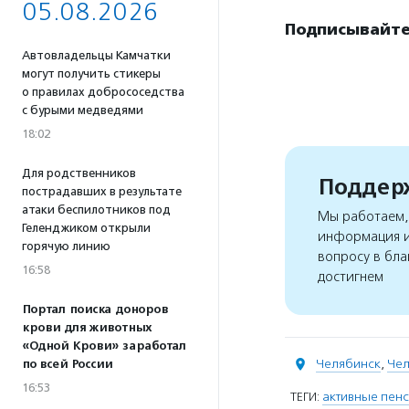
05.08.2026
Подписывайтес
Автовладельцы Камчатки
могут получить стикеры
о правилах добрососедства
с бурыми медведями
18:02
Для родственников
Поддерж
пострадавших в результате
атаки беспилотников под
Мы работаем, 
Геленджиком открыли
информация и
горячую линию
вопросу в бла
16:58
достигнем
Портал поиска доноров
крови для животных
«Одной Крови» заработал
Челябинск
,
Чел
по всей России
16:53
ТЕГИ:
активные пен