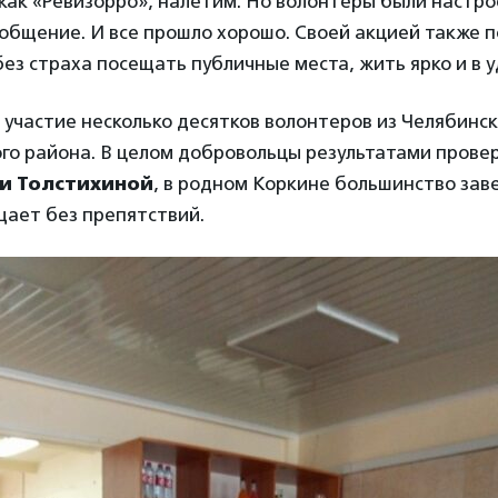
 как «Ревизорро», налетим. Но волонтеры были настр
бщение. И все прошло хорошо. Своей акцией также п
ез страха посещать публичные места, жить ярко и в у
 участие несколько десятков волонтеров из Челябинск
го района. В целом добровольцы результатами прове
и Толстихиной
, в родном Коркине большинство зав
щает без препятствий.