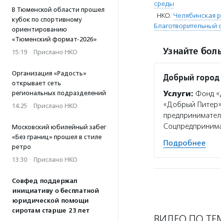
среды
В Тюменской области прошел
НКО:
Челябинская р
кубок по спортивному
Благотворительный 
ориентированию
«Тюменский формат-2026»
Узнайте боль
15:19
·
Прислано НКО
Организация «Радость»
Добрый город
открывает сеть
региональных подразделений
Услуги:
Фонд «
«Добрый Питер»,
14:25
·
Прислано НКО
предпринимателе
Соцпредпринима
Московский юбилейный забег
«Без границ» прошел в стиле
Подробнее
ретро
13:30
·
Прислано НКО
Совфед поддержал
инициативу о бесплатной
юридической помощи
сиротам старше 23 лет
ВИДЕО ПО ТЕ