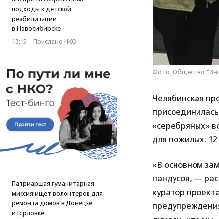
подходы к детской
реабилитации
в Новосибирске
13:15
·
Прислано НКО
Фото: Общество "Зн
Челябинская пр
присоединилась
«серебряных» в
для пожилых. 12
«В основном зам
пандусов, — ра
Патриаршая гуманитарная
куратор проекта
миссия ищет волонтеров для
ремонта домов в Донецке
предупреждения.
и Горловке