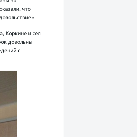
оены на
оказали, что
довольствие».
а, Коркине и сел
рок довольны.
едений с