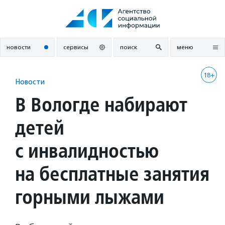
Перейти
к
содержанию
новости
сервисы
поиск
меню
18+
Новости
В Вологде набирают
детей
с инвалидностью
на бесплатные занятия
горными лыжами