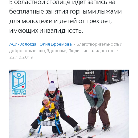
В областной столице идет запись на
бесплатные занятия горными лыжами
для молодежи и детей от трех лет,
имеющих инвалидность.
АСИ-Вологда
,
Юлия Ефремова
·
Благотвори­тель­ность и
доброволь­чест­во
,
Здоровье
,
Люди с инвалидностью
·
22.10.2019