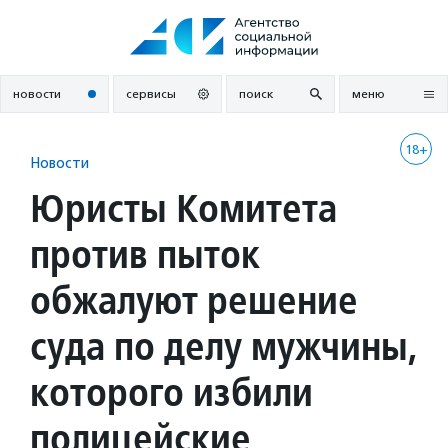
Перейти
к
содержанию
новости
сервисы
поиск
меню
18+
Новости
Юристы Комитета
против пыток
обжалуют решение
суда по делу мужчины,
которого избили
полицейские