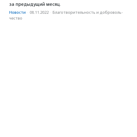
за предыдущий месяц.
Новости
·
08.11.2022
·
Благотвори­тель­ность и доброволь­
чест­во