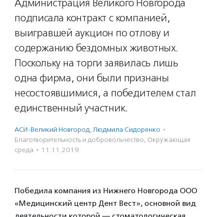
Администрация Великого Новгорода
подписала контракт с компанией,
выигравшей аукцион по отлову и
содержанию бездомных животных.
Поскольку на торги заявилась лишь
одна фирма, они были признаны
несостоявшимися, а победителем стал
единственный участник.
АСИ-Великий Новгород
,
Людмила Сидоренко
·
Благотвори­тель­ность и доброволь­чест­во
,
Окружающая
среда
·
11.11.2019
Победила компания из Нижнего Новгорода ООО
«Медицинский центр Дент Вест», основной вид
деятельности которой — стоматологическая