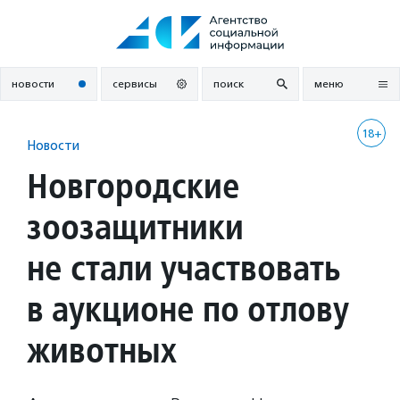
Перейти
к
содержанию
новости
сервисы
поиск
меню
18+
Новости
Новгородские
зоозащитники
не стали участвовать
в аукционе по отлову
животных