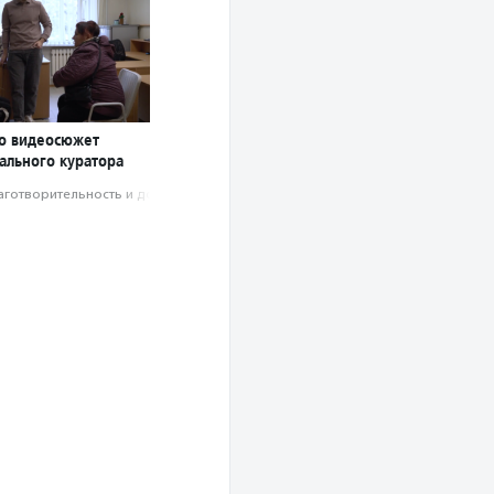
о видеосюжет
ального куратора
аготвори­тель­ность и доброволь­чест­во