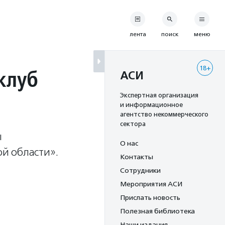
лента
поиск
меню
18+
клуб
АСИ
Экспертная организация
и информационное
агентство некоммерческого
сектора
ы
О нас
й области».
Контакты
Сотрудники
Мероприятия АСИ
Прислать новость
Полезная библиотека
Наши издания