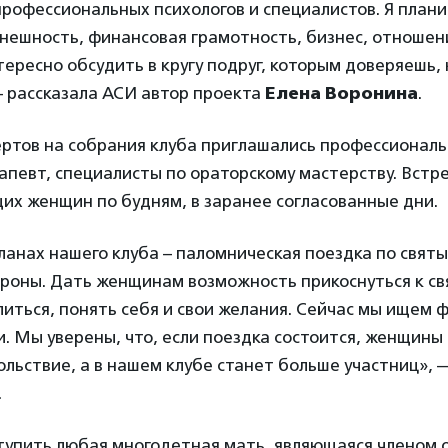
рофессиональных психологов и специалистов. Я план
нешность, финансовая грамотность, бизнес, отношен
тересно обсудить в кругу подруг, которым доверяешь,
— рассказала АСИ автор проекта
Елена Воронина
.
ертов на собрания клуба приглашались профессиональ
певт, специалисты по ораторскому мастерству. Встр
их женщин по будням, в заранее согласованные дни.
анах нашего клуба – паломническая поездка по свят
ороны. Дать женщинам возможность прикоснуться к с
иться, понять себя и свои желания. Сейчас мы ищем
и. Мы уверены, что, если поездка состоится, женщины
льствие, а в нашем клубе станет больше участниц»,
.
ступить любая многодетная мать, являющаяся членом 