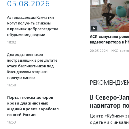
05.08.2026
Автовладельцы Камчатки
могут получить стикеры
о правилах добрососедства
с бурыми медведями
АСИ выпустило роли
видеооператора в Н
18:02
20.05.2024
·
НКО-сект
Для родственников
пострадавших в результате
атаки беспилотников под
Геленджиком открыли
горячую линию
РЕКОМЕНДУЕ
16:58
В Северо-За
Портал поиска доноров
навигатор п
крови для животных
«Одной Крови» заработал
по всей России
Центр «Кубики» з
с детьми с инвал
16:53