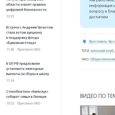
Мы работаем, 
области освоят правила
информация и
цифровой безопасности
вопросу в бла
13:27
достигнем
Встреча с Андреем Ургантом
стала лотом аукциона
в поддержку фонда
Ярославль
,
Яро
«Бумажная птица»
11:45
·
Прислано НКО
ТЕГИ:
женский клуб
НКО:
Общественная 
В ОП РФ предложили
установить ежегодные
выплаты на сборы в школу
11:24
Стихобиатлон «Км/вслух»
ВИДЕО ПО ТЕ
соберет семьи в Липецке
10:32
·
Прислано НКО