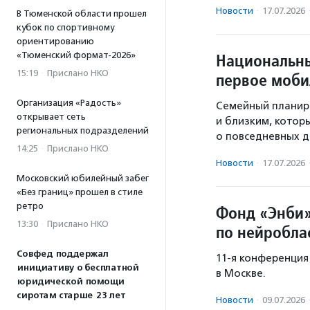
Новости
·
17.07.2026
В Тюменской области прошел
кубок по спортивному
ориентированию
«Тюменский формат-2026»
Национальны
15:19
·
Прислано НКО
первое моби
Организация «Радость»
Семейный планир
открывает сеть
и близким, котор
региональных подразделений
о повседневных де
14:25
·
Прислано НКО
Новости
·
17.07.2026
Московский юбилейный забег
«Без границ» прошел в стиле
ретро
Фонд «Энби»
13:30
·
Прислано НКО
по нейробла
Совфед поддержал
11-я конференция
инициативу о бесплатной
в Москве.
юридической помощи
сиротам старше 23 лет
Новости
·
09.07.2026