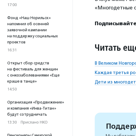
17:00
«Многодетные с
Фонд «Наш Норильск»
Подписывайте
напомнил об осенней
заявочной кампании
на поддержку социальных
проектов
Читать ещ
16:31
В Великом Новгор
Открыт сбор средств
на фестиваль для женщин
Каждая третья ро
с онкозаболеваниями «Еще
краше в танце»
Дети из многодет
14:50
Организация «Продвижение»
и компания «Инва-Титан»
будут сотрудничать
13:30
·
Прислано НКО
Поддерж
Пенсионеры Самарской