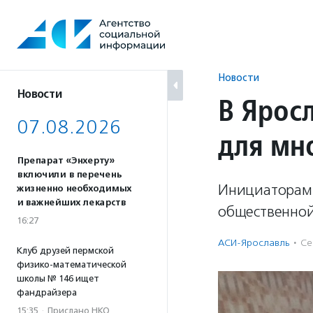
Перейти
к
содержанию
Новости
Новости
В Ярос
07.08.2026
для мн
Препарат «Энхерту»
включили в перечень
Инициаторами
жизненно необходимых
и важнейших лекарств
общественной
16:27
АСИ-Ярославль
·
Се
Клуб друзей пермской
физико-математической
школы № 146 ищет
фандрайзера
15:35
·
Прислано НКО