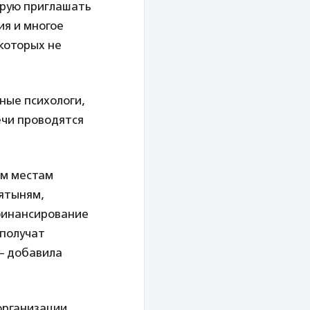
ирую приглашать
ия и многое
 которых не
ные психологи,
ечи проводятся
ым местам
вятыням,
 финансирование
 получат
 — добавила
организации