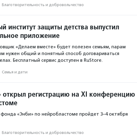
·
Благотвори­тель­ность и доброволь­чест­во
й институт защиты детства выпустил
льное приложение
овщик «Делаем вместе» будет полезен семьям, парам
ым нужен общий и понятный способ договариваться
лах. Бесплатный сервис доступен в RuStore.
·
Семья и дети
 открыл регистрацию на XI конференцию
стоме
 фонда «Энби» по нейробластоме пройдет 3–4 октября
·
Благотвори­тель­ность и доброволь­чест­во