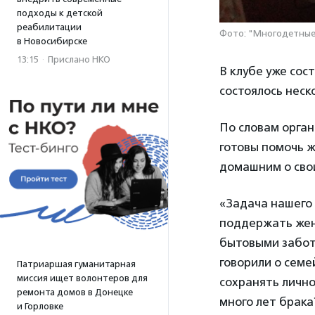
подходы к детской
реабилитации
Фото: "Многодетные
в Новосибирске
13:15
·
Прислано НКО
В клубе уже сос
состоялось неск
По словам орган
готовы помочь ж
домашним о сво
«Задача нашего 
поддержать жен
бытовыми забота
говорили о семе
Патриаршая гуманитарная
миссия ищет волонтеров для
сохранять личн
ремонта домов в Донецке
много лет брака
и Горловке