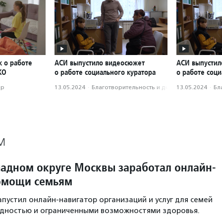
к о работе
АСИ выпустило видеосюжет
АСИ выпустил
КО
о работе социального куратора
о работе соци
ор
13.05.2024
·
Благотвори­тель­ность и доброволь­чест­во
13.05.2024
·
Бл
М
падном округе Москвы заработал онлайн-
омощи семьям
апустил онлайн-навигатор организаций и услуг для семей
идностью и ограниченными возможностями здоровья.