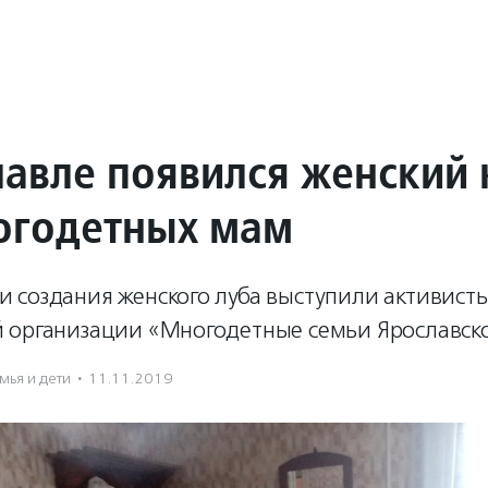
лавле появился женский 
огодетных мам
 создания женского луба выступили активист
 организации «Многодетные семьи Ярославско
мья и дети
·
11.11.2019