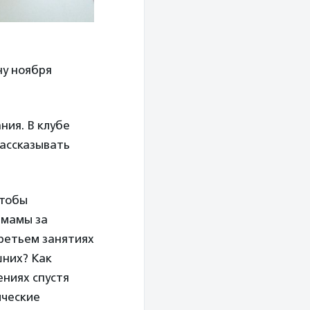
ну ноября
ния. В клубе
рассказывать
чтобы
 мамы за
третьем занятиях
шних? Как
ниях спустя
ические