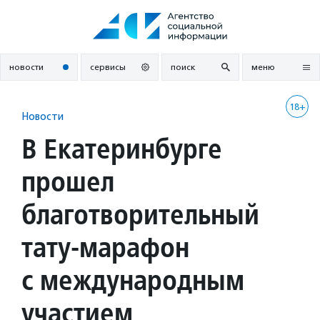
Перейти
к
содержанию
новости
сервисы
поиск
меню
18+
Новости
В Екатеринбурге
прошел
благотворительный
тату-марафон
с международным
участием