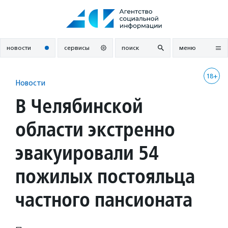
Перейти
к
содержанию
новости
сервисы
поиск
меню
18+
Новости
В Челябинской
области экстренно
эвакуировали 54
пожилых постояльца
частного пансионата