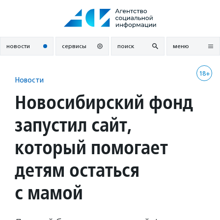
Перейти
к
содержанию
новости
сервисы
поиск
меню
18+
Новости
Новосибирский фонд
запустил сайт,
который помогает
детям остаться
с мамой