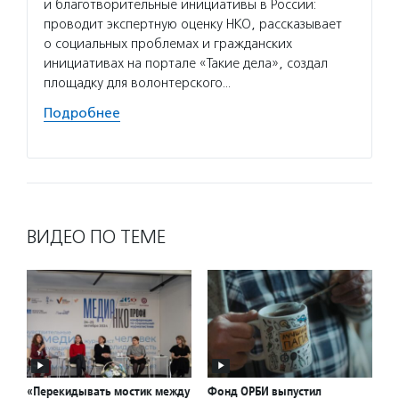
Потани
и благотворительные инициативы в России:
эндаум
проводит экспертную оценку НКО, рассказывает
компет
о социальных проблемах и гражданских
деятел
инициативах на портале «Такие дела», создал
в пери
площадку для волонтерского…
практи
Подробнее
Подро
ВИДЕО ПО ТЕМЕ
«Перекидывать мостик между
Фонд ОРБИ выпустил