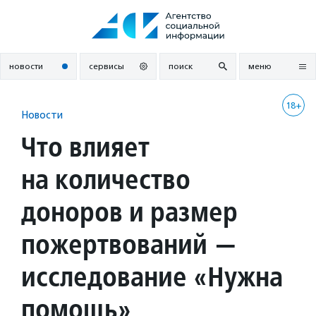
Перейти
к
содержанию
новости
сервисы
поиск
меню
18+
Новости
Что влияет
на количество
доноров и размер
пожертвований —
исследование «Нужна
помощь»