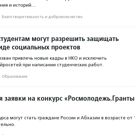
ния и историй…
·
Благотвори­тель­ность и доброволь­чест­во
студентам могут разрешить защищать
иде социальных проектов
зван привлечь новые кадры в НКО и исключить
йросетей при написании студенческих работ.
·
Образование
 заявки на конкурс «Росмолодежь.Гранты
рса могут стать граждане России и Абхазии в возрасте от 
тельно.