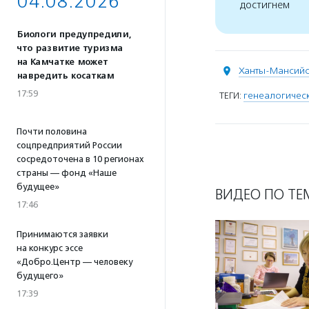
04.08.2026
достигнем
Биологи предупредили,
что развитие туризма
на Камчатке может
Ханты-Мансий
навредить косаткам
17:59
ТЕГИ:
генеалогичес
Почти половина
соцпредприятий России
сосредоточена в 10 регионах
страны — фонд «Наше
будущее»
ВИДЕО ПО ТЕ
17:46
Принимаются заявки
на конкурс эссе
«Добро.Центр — человеку
будущего»
17:39