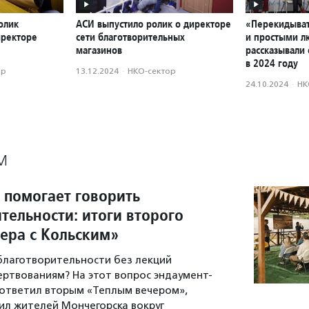
олик
АСИ выпустило ролик о директоре
«Перекидыват
иректоре
сети благотворительных
и простыми л
магазинов
рассказывали 
в 2024 году
ор
13.12.2024
·
НКО-сектор
24.10.2024
·
НК
М
 помогает говорить
тельности: итоги второго
чера с Кольским»
 благотворительности без лекций
ертвованиям? На этот вопрос эндаумент-
ответил вторым «Теплым вечером»,
л жителей Мончегорска вокруг