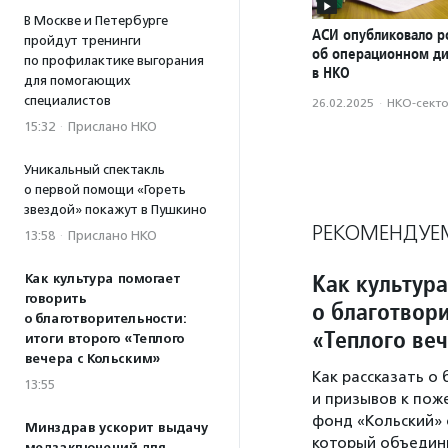
В Москве и Петербурге
АСИ опубликовало р
пройдут тренинги
об операционном д
по профилактике выгорания
в НКО
для помогающих
специалистов
26.02.2025
·
НКО-сект
15:32
·
Прислано НКО
Уникальный спектакль
о первой помощи «Гореть
звездой» покажут в Пушкино
РЕКОМЕНДУЕ
13:58
·
Прислано НКО
Как культура
Как культура помогает
говорить
о благотвори
о благотворительности:
«Теплого ве
итоги второго «Теплого
вечера с Кольским»
Как рассказать о
13:55
и призывов к пож
фонд «Кольский» 
Минздрав ускорит выдачу
который объедини