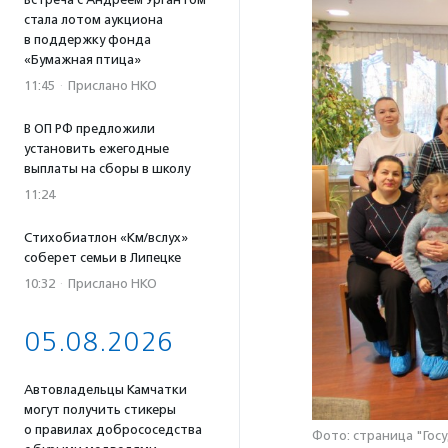
стала лотом аукциона
в поддержку фонда
«Бумажная птица»
11:45
·
Прислано НКО
В ОП РФ предложили
установить ежегодные
выплаты на сборы в школу
11:24
Стихобиатлон «Км/вслух»
соберет семьи в Липецке
10:32
·
Прислано НКО
05.08.2026
Автовладельцы Камчатки
могут получить стикеры
о правилах добрососедства
Фото: страница "Гос