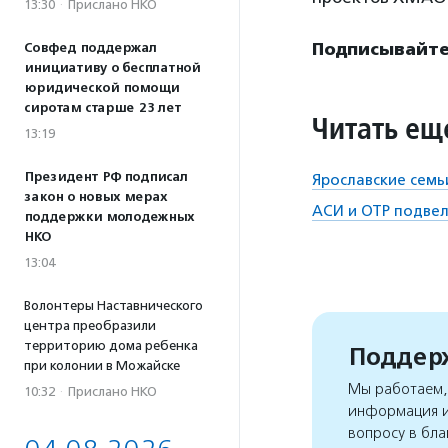
13:30
·
Прислано НКО
Подписывайте
Совфед поддержал
инициативу о бесплатной
юридической помощи
сиротам старше 23 лет
Читать ещ
13:19
Президент РФ подписал
Ярославские семь
закон о новых мерах
АСИ и ОТР подвел
поддержки молодежных
НКО
13:04
Волонтеры Наставнического
центра преобразили
территорию дома ребенка
Поддерж
при колонии в Можайске
Мы работаем, 
10:32
·
Прислано НКО
информация и
вопросу в бла