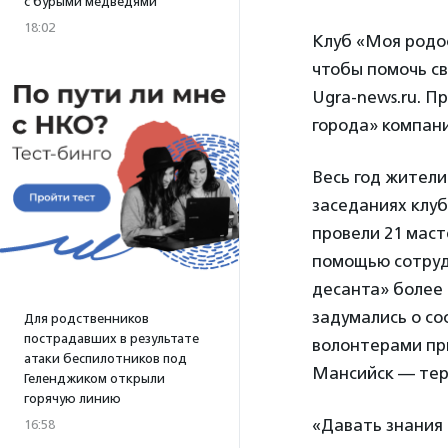
с бурыми медведями
18:02
Клуб «Моя родо
чтобы помочь св
Ugra-news.ru. 
города» компани
Весь год жители
заседаниях клуб
провели 21 маст
помощью сотруд
десанта» более 
задумались о со
Для родственников
пострадавших в результате
волонтерами пр
атаки беспилотников под
Мансийск — тер
Геленджиком открыли
горячую линию
«Давать знания 
16:58