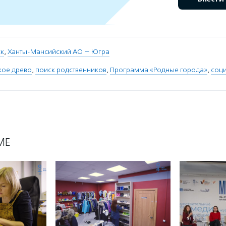
ск
,
Ханты-Мансийский АО — Югра
кое древо
,
поиск родственников
,
Программа «Родные города»
,
соц
МЕ