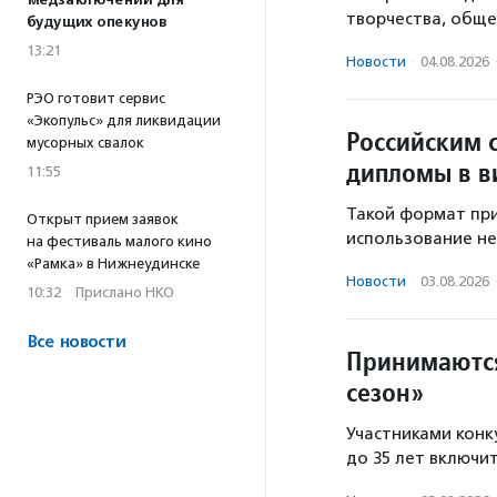
медзаключений для
творчества, обще
будущих опекунов
13:21
Новости
·
04.08.2026
РЭО готовит сервис
«Экопульс» для ликвидации
Российским 
мусорных свалок
дипломы в в
11:55
Такой формат при
Открыт прием заявок
использование не
на фестиваль малого кино
«Рамка» в Нижнеудинске
Новости
·
03.08.2026
10:32
·
Прислано НКО
Все новости
Принимаются
сезон»
Участниками конку
до 35 лет включи