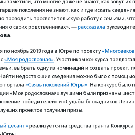
мы заметили, что многие даже не знают, как зовут их
таршие поколения не знают, как и где искать сведени
но проводить просветительскую работу с семьями, чт
ния о своих родственниках», —
рассказала
руководите
кова
.
ая по ноябрь 2019 года в Югре по проекту
«Многовеков
рс
«Моя родословная»
. Участникам конкурса предлагал
емьи, выбрать одну из номинаций и создать проект, 
 Найти недостающие сведения можно было с помощью
го портала
«Связь поколений Югры»
. На конкурс было
ции «Моя родословная» лучшими были признаны шесть
коление победителей» и «Судьбы блокадников Ленин
лучших проектов получили призы.
ый десант»
реализуется на средства гранта Конкурс
-Югры.