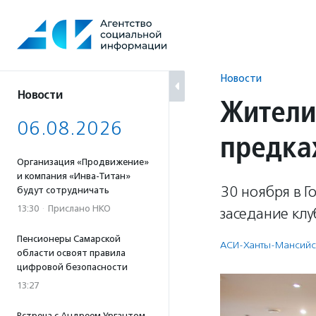
Перейти
к
содержанию
Новости
Новости
Жители
06.08.2026
предка
Организация «Продвижение»
и компания «Инва-Титан»
30 ноября в 
будут сотрудничать
13:30
·
Прислано НКО
заседание кл
Пенсионеры Самарской
АСИ-Ханты-Мансийс
области освоят правила
цифровой безопасности
13:27
Встреча с Андреем Ургантом