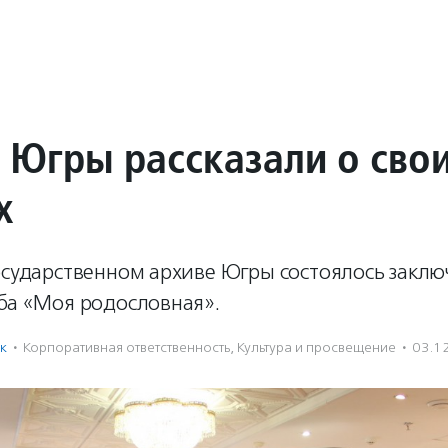
 Югры рассказали о сво
х
Государственном архиве Югры состоялось закл
уба «Моя родословная».
к
·
Корпоративная ответственность
,
Культура и просвещение
·
03.1