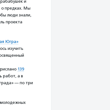
 прабабушек и
я о предках. Мы
обы люди знали,
ль проекта
ая Югра»
ось изучить
посвященный
 прислано
139
 работ, а в
града» — по три
а молодежных