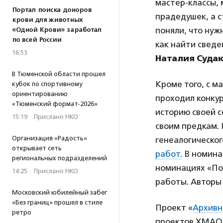
мастер-классы, 
Портал поиска доноров
прадедушек, а с
крови для животных
поняли, что нуж
«Одной Крови» заработал
по всей России
как найти сведе
16:53
Наталия Суда
В Тюменской области прошел
Кроме того, с м
кубок по спортивному
ориентированию
проходил конку
«Тюменский формат-2026»
историю своей с
15:19
·
Прислано НКО
своим предкам.
Организация «Радость»
генеалогическо
открывает сеть
работ.
В номина
региональных подразделений
номинациях «По
14:25
·
Прислано НКО
работы. Авторы 
Московский юбилейный забег
«Без границ» прошел в стиле
Проект «
Архивн
ретро
проектов ХМАО