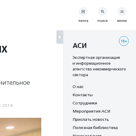
лента
поиск
меню
18+
их
АСИ
Экспертная организация
и информационное
агентство некоммерческого
сектора
ючительное
О нас
Контакты
Сотрудники
2.2019
Мероприятия АСИ
Прислать новость
Полезная библиотека
Наши издания