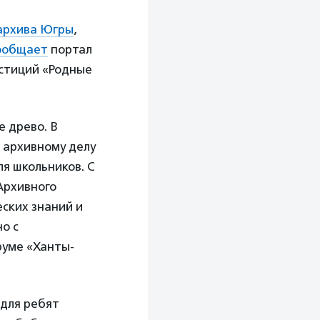
 архива Югры
,
ообщает
портал
естиций «Родные
е древо. В
о архивному делу
ля школьников. С
Архивного
еских знаний и
о с
руме «Ханты-
 для ребят