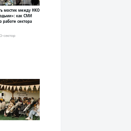
ь мостик между НКО
юдьми»: как СМИ
о работе сектора
О-сектор