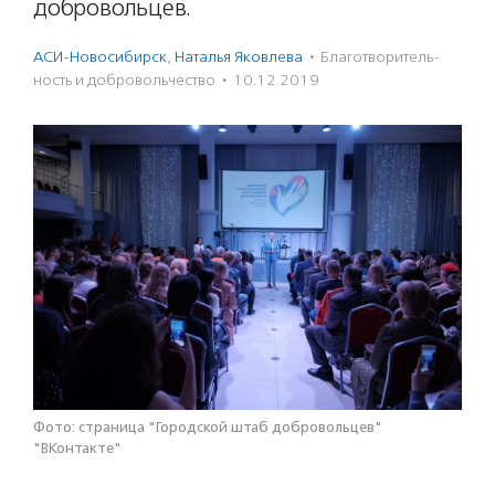
добровольцев.
АСИ-Новосибирск
,
Наталья Яковлева
·
Благотвори­тель­
ность и доброволь­чест­во
·
10.12.2019
Фото: страница "Городской штаб добровольцев"
"ВКонтакте"