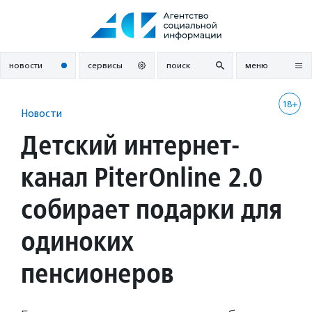
Перейти
к
содержанию
новости
сервисы
поиск
меню
18+
Новости
Детский интернет-
канал PiterOnline 2.0
собирает подарки для
одиноких
пенсионеров