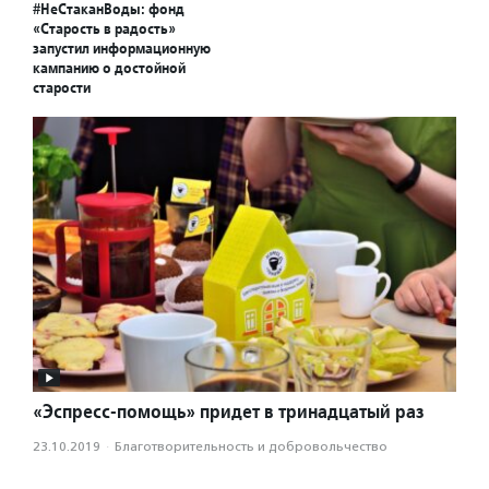
#НеСтаканВоды: фонд
«Старость в радость»
запустил информационную
кампанию о достойной
старости
«Эспресс-помощь» придет в тринадцатый раз
23.10.2019
·
Благотвори­тель­ность и доброволь­чест­во