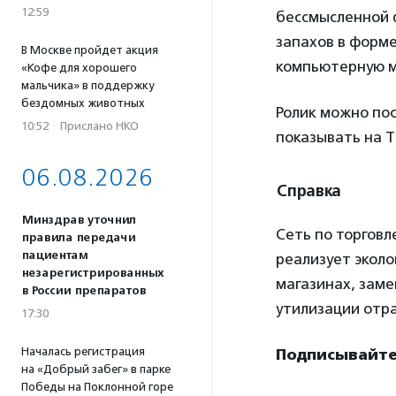
12:59
бессмысленной 
запахов в форме
В Москве пройдет акция
компьютерную 
«Кофе для хорошего
мальчика» в поддержку
бездомных животных
Ролик можно пос
10:52
·
Прислано НКО
показывать на Т
06.08.2026
Справка
Минздрав уточнил
Сеть по торговл
правила передачи
пациентам
реализует эколо
незарегистрированных
магазинах, заме
в России препаратов
утилизации отр
17:30
Началась регистрация
Подписывайте
на «Добрый забег» в парке
Победы на Поклонной горе