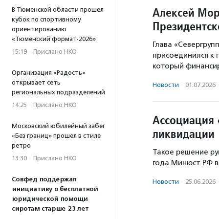
Алексей Мор
В Тюменской области прошел
кубок по спортивному
Президентск
ориентированию
«Тюменский формат-2026»
Глава «Севергруп
15:19
·
Прислано НКО
присоединился к 
который финансир
Организация «Радость»
открывает сеть
Новости
·
01.07.2026
региональных подразделений
14:25
·
Прислано НКО
Ассоциация 
Московский юбилейный забег
ликвидации
«Без границ» прошел в стиле
ретро
Такое решение ру
13:30
·
Прислано НКО
года Минюст РФ в
Совфед поддержал
Новости
·
25.06.2026
инициативу о бесплатной
юридической помощи
сиротам старше 23 лет