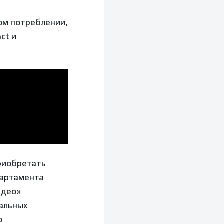
ом потреблении,
ct и
риобретать
партамента
идео»
нальных
о