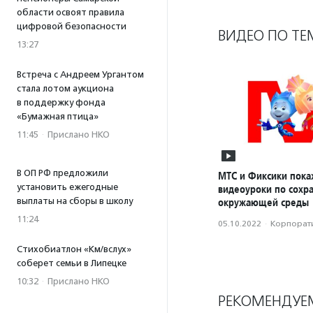
области освоят правила
цифровой безопасности
ВИДЕО ПО ТЕ
13:27
Встреча с Андреем Ургантом
стала лотом аукциона
в поддержку фонда
«Бумажная птица»
11:45
·
Прислано НКО
В ОП РФ предложили
МТС и Фиксики пока
установить ежегодные
видеоуроки по сохр
выплаты на сборы в школу
окружающей среды
11:24
05.10.2022
·
Корпорати
Стихобиатлон «Км/вслух»
соберет семьи в Липецке
10:32
·
Прислано НКО
РЕКОМЕНДУЕ