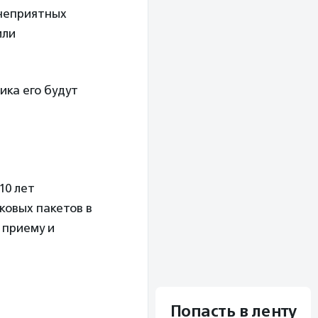
 неприятных
или
ика его будут
10 лет
ковых пакетов в
 приему и
Попасть в ленту