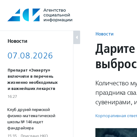
Перейти
к
содержанию
Новости
Новости
Дарите
07.08.2026
выброс
Препарат «Энхерту»
включили в перечень
Количество му
жизненно необходимых
и важнейших лекарств
праздника св
16:27
сувенирами, 
Клуб друзей пермской
Корпоративная ответ
физико-математической
школы № 146 ищет
фандрайзера
15:35
·
Прислано НКО