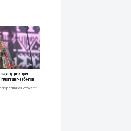
 саундтрек для
 плоггинг-забегов
рпоративная ответственность