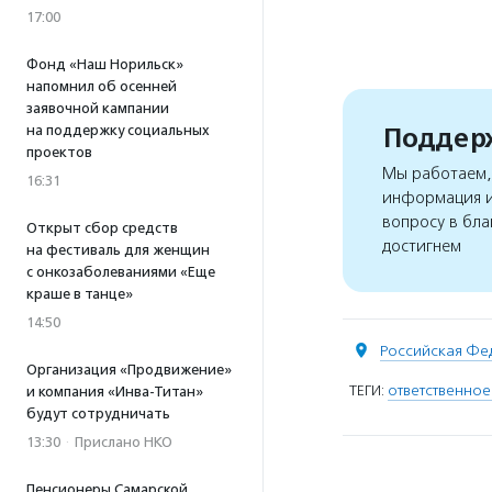
17:00
Фонд «Наш Норильск»
напомнил об осенней
заявочной кампании
Поддерж
на поддержку социальных
проектов
Мы работаем, 
16:31
информация и
вопросу в бла
Открыт сбор средств
достигнем
на фестиваль для женщин
с онкозаболеваниями «Еще
краше в танце»
14:50
Российская Фе
Организация «Продвижение»
ТЕГИ:
ответственно
и компания «Инва-Титан»
будут сотрудничать
13:30
·
Прислано НКО
Пенсионеры Самарской