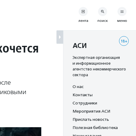
лента
поиск
меню
18+
хочется
АСИ
Экспертная организация
и информационное
агентство некоммерческого
сектора
осле
О нас
стиковыми
Контакты
Сотрудники
Мероприятия АСИ
Прислать новость
Полезная библиотека
Наши издания