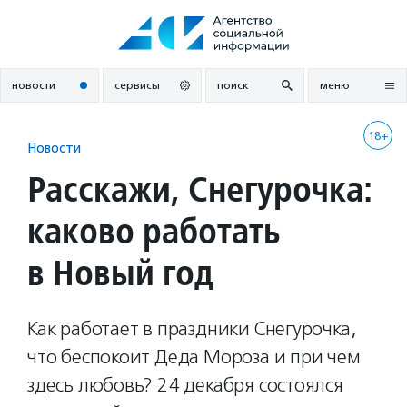
Перейти
к
содержанию
новости
сервисы
поиск
меню
18+
Новости
Расскажи, Cнегурочка:
каково работать
в Новый год
Как работает в праздники Снегурочка,
что беспокоит Деда Мороза и при чем
здесь любовь? 24 декабря состоялся