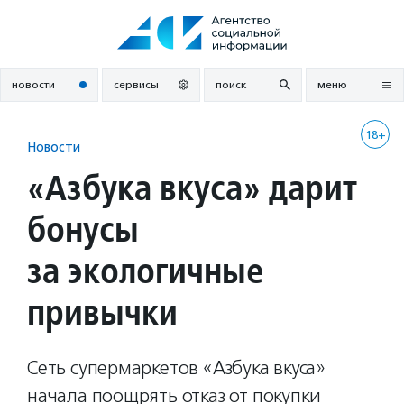
Перейти
к
содержанию
новости
сервисы
поиск
меню
18+
Новости
«Азбука вкуса» дарит
бонусы
за экологичные
привычки
Сеть супермаркетов «Азбука вкуса»
начала поощрять отказ от покупки