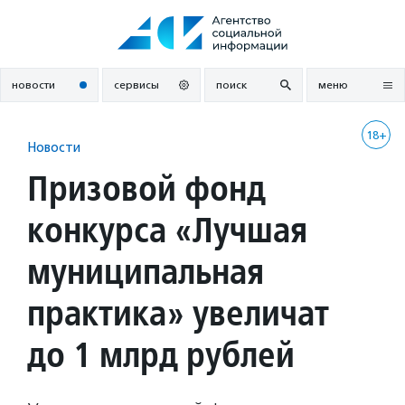
Перейти
к
содержанию
новости
сервисы
поиск
меню
18+
Новости
Призовой фонд
конкурса «Лучшая
муниципальная
практика» увеличат
до 1 млрд рублей