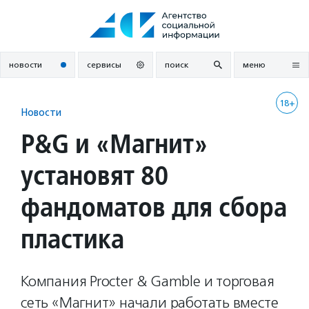
Перейти
к
содержанию
новости
сервисы
поиск
меню
18+
Новости
P&G и «Магнит»
установят 80
фандоматов для сбора
пластика
Компания Procter & Gamble и торговая
сеть «Магнит» начали работать вместе